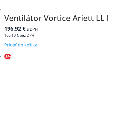
Ventilátor Vortice Ariett LL I
196,92
€
s DPH
160,10
€
bez DPH
Pridať do košíka
-5%