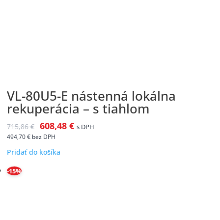
VL-80U5-E nástenná lokálna
rekuperácia – s tiahlom
608,48
€
715,86
€
s DPH
494,70
€
bez DPH
Pridať do košíka
-15%