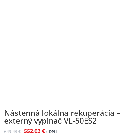
Nástenná lokálna rekuperácia –
externý vypínač VL-50ES2
552,02
€
649,43
€
s DPH