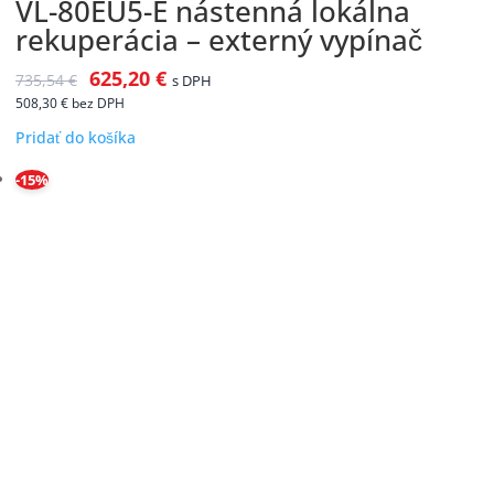
VL-80EU5-E nástenná lokálna
rekuperácia – externý vypínač
625,20
€
735,54
€
s DPH
508,30
€
bez DPH
Pridať do košíka
-15%