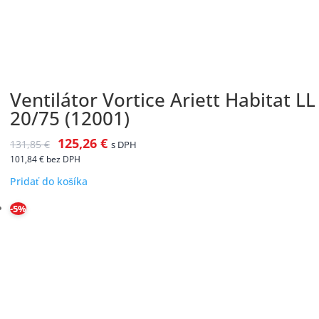
Ventilátor Vortice Ariett Habitat LL
20/75 (12001)
125,26
€
131,85
€
s DPH
101,84
€
bez DPH
Pridať do košíka
-5%