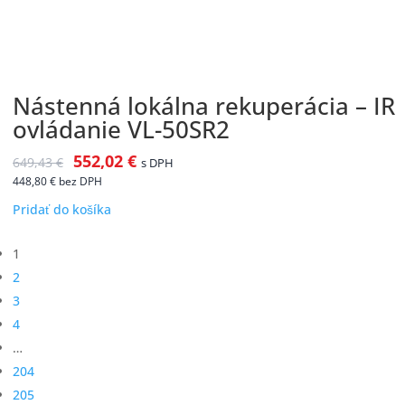
Nástenná lokálna rekuperácia – IR
ovládanie VL-50SR2
552,02
€
649,43
€
s DPH
448,80
€
bez DPH
Pridať do košíka
1
2
3
4
…
204
205