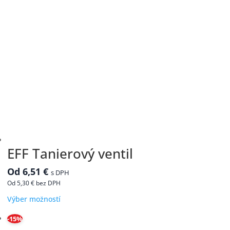
EFF Tanierový ventil
Od
6,51
€
s DPH
Od
5,30
€
bez DPH
Tento
Výber možností
produkt
-15%
má