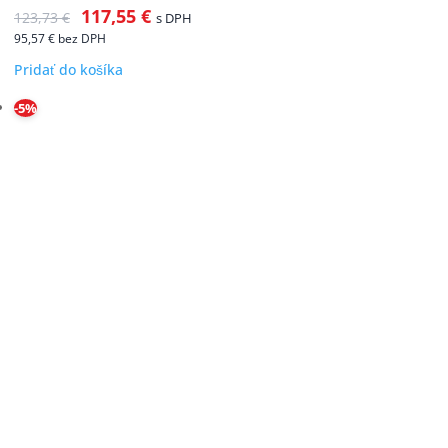
117,55
€
123,73
€
s DPH
95,57
€
bez DPH
Pridať do košíka
-5%