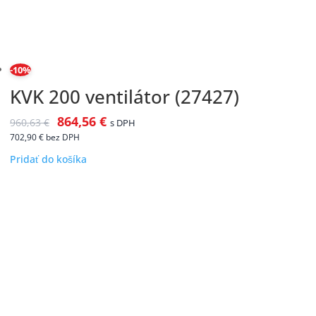
-10%
KVK 200 ventilátor (27427)
864,56
€
960,63
€
s DPH
702,90
€
bez DPH
Pridať do košíka