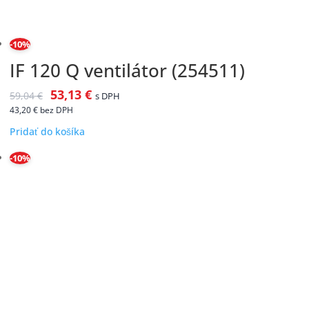
-10%
IF 120 Q ventilátor (254511)
53,13
€
59,04
€
s DPH
43,20
€
bez DPH
Pridať do košíka
-10%