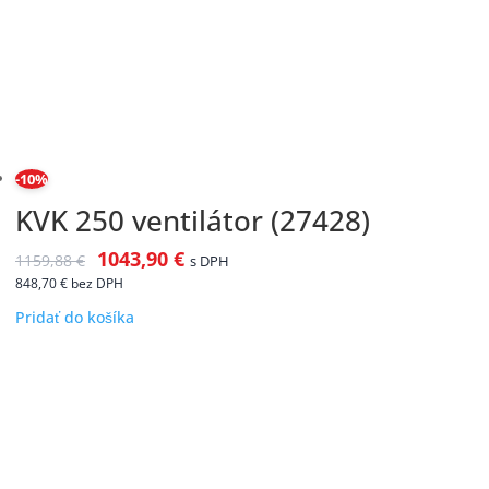
-10%
KVK 250 ventilátor (27428)
1043,90
€
1159,88
€
s DPH
848,70
€
bez DPH
Pridať do košíka