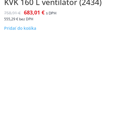
KVK 160 L ventilátor (2434)
683,01
€
758,91
€
s DPH
555,29
€
bez DPH
Pridať do košíka