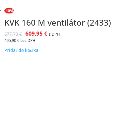
-10%
KVK 160 M ventilátor (2433)
609,95
€
677,73
€
s DPH
495,90
€
bez DPH
Pridať do košíka