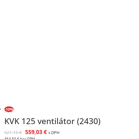
-10%
KVK 125 ventilátor (2430)
559,03
€
621,15
€
s DPH
454,50
€
bez DPH