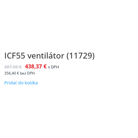
ICF55 ventilátor (11729)
438,37
€
487,08
€
s DPH
356,40
€
bez DPH
Pridať do košíka