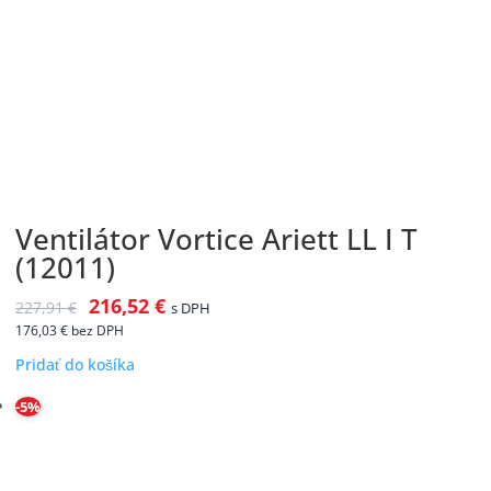
Ventilátor Vortice Ariett LL I T
(12011)
216,52
€
227,91
€
s DPH
176,03
€
bez DPH
Pridať do košíka
-5%