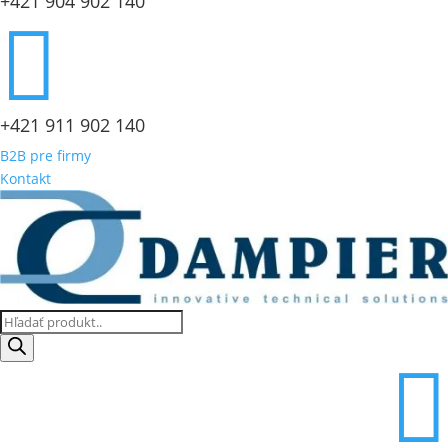
+421 904 902 140

+421 911 902 140
B2B pre firmy
Kontakt
Products
search
