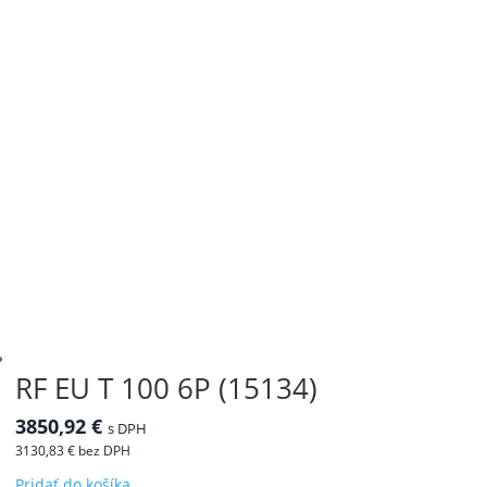
RF EU T 100 6P (15134)
3850,92
€
s DPH
3130,83
€
bez DPH
Pridať do košíka