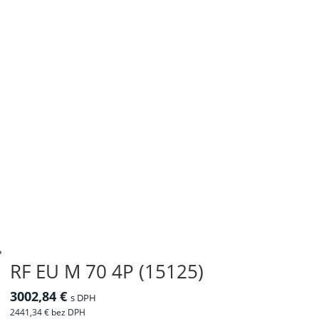
RF EU M 70 4P (15125)
3002,84
€
s DPH
2441,34
€
bez DPH