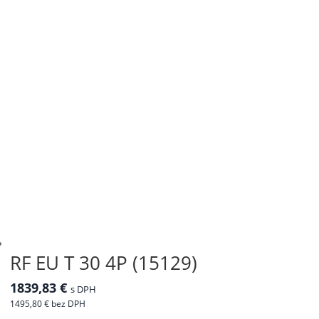
RF EU T 30 4P (15129)
1839,83
€
s DPH
1495,80
€
bez DPH