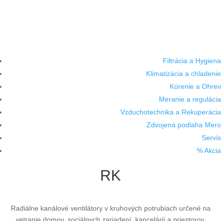
Filtrácia a Hygiena
Klimatizácia a chladenie
Kúrenie a Ohrev
Meranie a regulácia
Vzduchotechnika a Rekuperácia
Zdvojená podlaha Mero
Servis
% Akcia
RK
Radiálne kanálové ventilátory v kruhových potrubiach určené na
vetranie domov, sociálnych zariadení, kancelárií a priestorov.