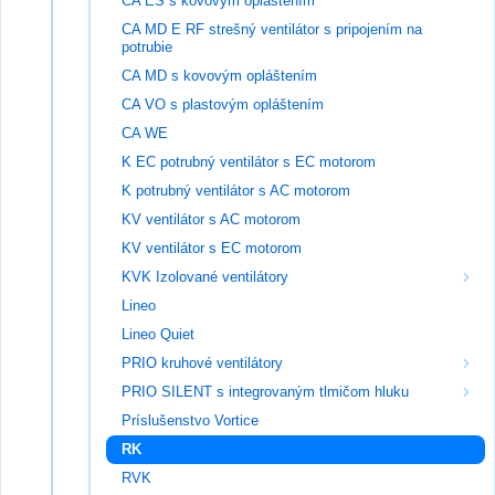
CA ES s kovovým opláštením
CA MD E RF strešný ventilátor s pripojením na
potrubie
CA MD s kovovým opláštením
CA VO s plastovým opláštením
CA WE
K EC potrubný ventilátor s EC motorom
K potrubný ventilátor s AC motorom
KV ventilátor s AC motorom
KV ventilátor s EC motorom
KVK Izolované ventilátory
Lineo
Lineo Quiet
PRIO kruhové ventilátory
PRIO SILENT s integrovaným tlmičom hluku
Príslušenstvo Vortice
RK
RVK