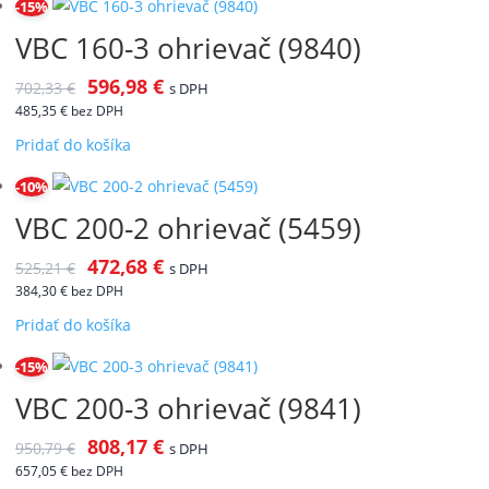
-15%
VBC 160-3 ohrievač (9840)
596,98
€
702,33
€
s DPH
485,35
€
bez DPH
Pridať do košíka
-10%
VBC 200-2 ohrievač (5459)
472,68
€
525,21
€
s DPH
384,30
€
bez DPH
Pridať do košíka
-15%
VBC 200-3 ohrievač (9841)
808,17
€
950,79
€
s DPH
657,05
€
bez DPH