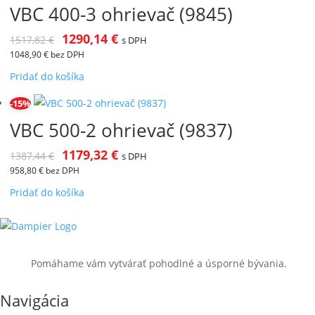
VBC 400-3 ohrievač (9845)
1290,14
€
1517,82
€
s DPH
1048,90
€
bez DPH
Pridať do košíka
-15%
VBC 500-2 ohrievač (9837)
1179,32
€
1387,44
€
s DPH
958,80
€
bez DPH
Pridať do košíka
Pomáhame vám vytvárať pohodlné a úsporné bývania.
Navigácia