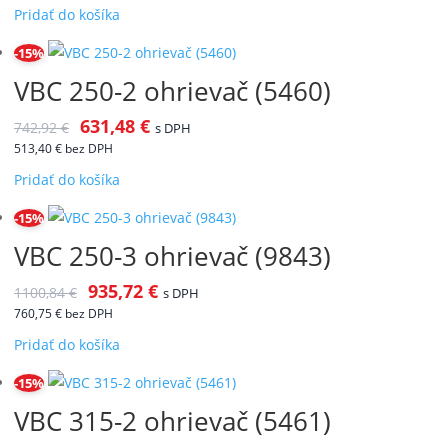
Pridať do košíka
-15%
VBC 250-2 ohrievač (5460)
631,48
€
742,92
€
s DPH
513,40
€
bez DPH
Pridať do košíka
-15%
VBC 250-3 ohrievač (9843)
935,72
€
1100,84
€
s DPH
760,75
€
bez DPH
Pridať do košíka
-15%
VBC 315-2 ohrievač (5461)