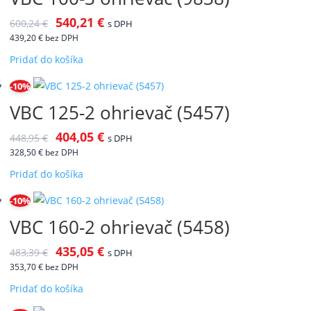
540,21
€
600,24
€
s DPH
439,20
€
bez DPH
Pridať do košíka
-10%
VBC 125-2 ohrievač (5457)
404,05
€
448,95
€
s DPH
328,50
€
bez DPH
Pridať do košíka
-10%
VBC 160-2 ohrievač (5458)
435,05
€
483,39
€
s DPH
353,70
€
bez DPH
Pridať do košíka