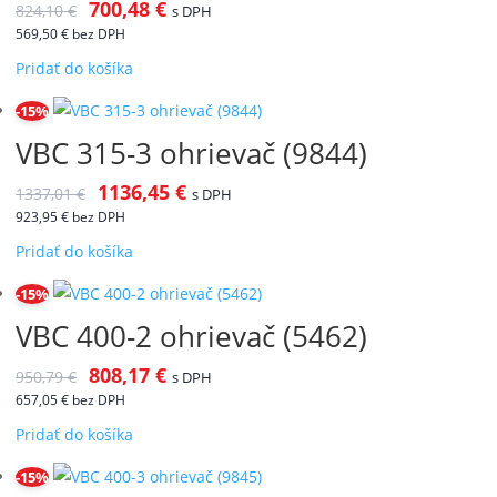
700,48
€
824,10
€
s DPH
569,50
€
bez DPH
Pridať do košíka
-15%
VBC 315-3 ohrievač (9844)
1136,45
€
1337,01
€
s DPH
923,95
€
bez DPH
Pridať do košíka
-15%
VBC 400-2 ohrievač (5462)
808,17
€
950,79
€
s DPH
657,05
€
bez DPH
Pridať do košíka
-15%