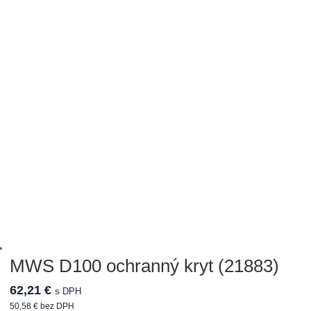
MWS D100 ochranný kryt (21883)
62,21
€
s DPH
50,58
€
bez DPH