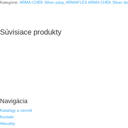
Kategórie:
ARMA-CHEK Silver pásy
,
ARMAFLEX ARMA CHEK Silver do 
EA
samolep
8000/1000/13
(8m2)
Súvisiace produkty
Navigácia
Katalógy a cenník
Kontakt
Aktuality