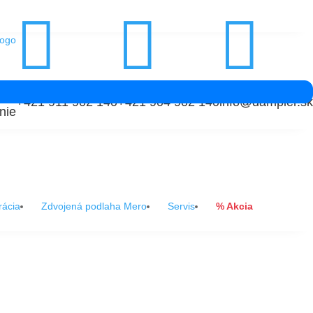



+421 911 902 140
+421 904 902 140
info@dampier.sk
nie
rácia
Zdvojená podlaha Mero
Servis
% Akcia