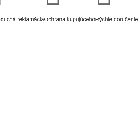
duchá reklamácia
Ochrana kupujúceho
Rýchle doručenie