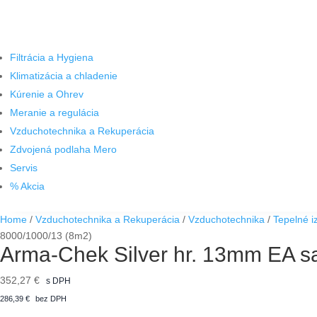
Filtrácia a Hygiena
Klimatizácia a chladenie
Kúrenie a Ohrev
Meranie a regulácia
Vzduchotechnika a Rekuperácia
Zdvojená podlaha Mero
Servis
% Akcia
Home
/
Vzduchotechnika a Rekuperácia
/
Vzduchotechnika
/
Tepelné i
8000/1000/13 (8m2)
Arma-Chek Silver hr. 13mm EA s
352,27
€
s DPH
286,39
€
bez DPH