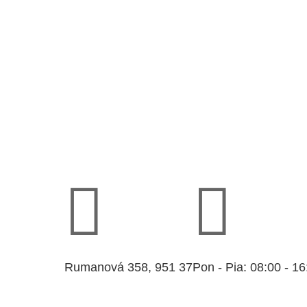


Rumanová 358, 951 37
Pon - Pia: 08:00 - 16