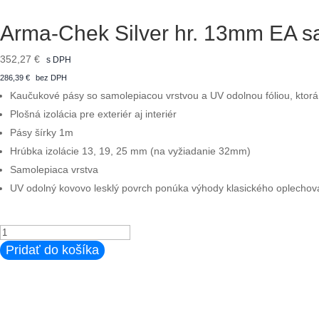
Arma-Chek Silver hr. 13mm EA s
352,27
€
s DPH
286,39
€
bez DPH
Kaučukové pásy so samolepiacou vrstvou a UV odolnou fóliou, ktorá n
Plošná izolácia pre exteriér aj interiér
Pásy šírky 1m
Hrúbka izolácie 13, 19, 25 mm (na vyžiadanie 32mm)
Samolepiaca vrstva
UV odolný kovovo lesklý povrch ponúka výhody klasického oplechov
množstvo
Arma-
Pridať do košíka
Chek
Silver
hr.
13mm