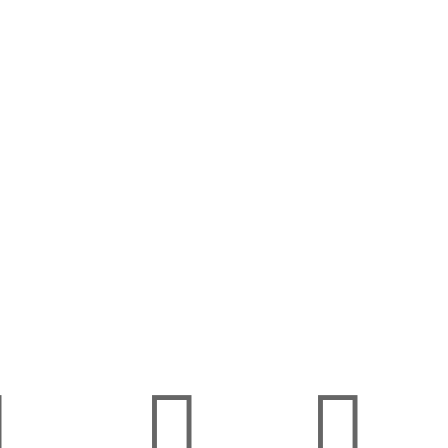


