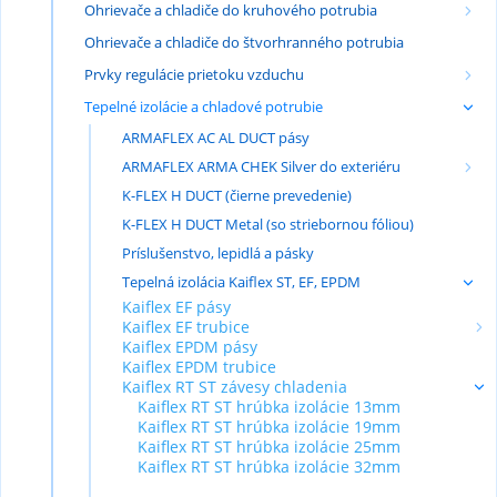
Ohrievače a chladiče do kruhového potrubia
Ohrievače a chladiče do štvorhranného potrubia
Prvky regulácie prietoku vzduchu
Tepelné izolácie a chladové potrubie
ARMAFLEX AC AL DUCT pásy
ARMAFLEX ARMA CHEK Silver do exteriéru
K-FLEX H DUCT (čierne prevedenie)
K-FLEX H DUCT Metal (so striebornou fóliou)
Príslušenstvo, lepidlá a pásky
Tepelná izolácia Kaiflex ST, EF, EPDM
Kaiflex EF pásy
Kaiflex EF trubice
Kaiflex EPDM pásy
Kaiflex EPDM trubice
Kaiflex RT ST závesy chladenia
Kaiflex RT ST hrúbka izolácie 13mm
Kaiflex RT ST hrúbka izolácie 19mm
Kaiflex RT ST hrúbka izolácie 25mm
Kaiflex RT ST hrúbka izolácie 32mm