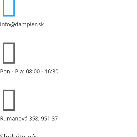

info@dampier.sk

Pon - Pia: 08:00 - 16:30

Rumanová 358, 951 37
Sledujte nás