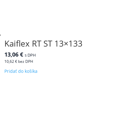
Kaiflex RT ST 13×133
13,06
€
s DPH
10,62
€
bez DPH
Pridať do košíka