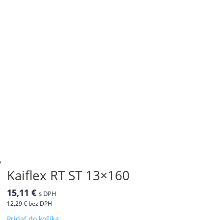
Kaiflex RT ST 13×160
15,11
€
s DPH
12,29
€
bez DPH
Pridať do košíka