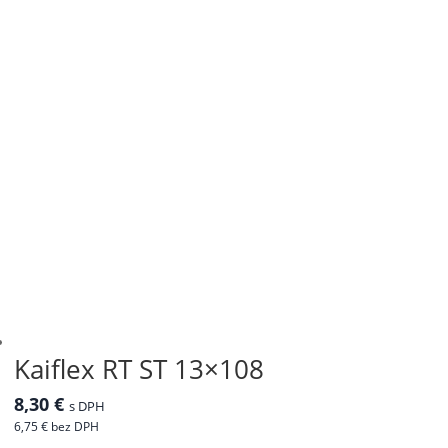
Kaiflex RT ST 13×108
8,30
€
s DPH
6,75
€
bez DPH