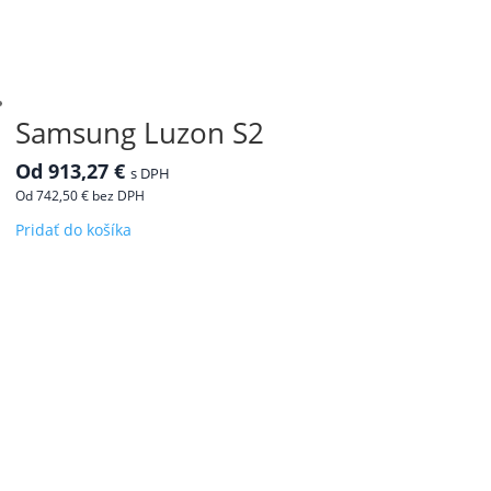
môžete
vybrať
na
stránke
produktu.
Samsung Luzon S2
Od
913,27
€
s DPH
Od
742,50
€
bez DPH
Tento
Pridať do košíka
produkt
má
viacero
variantov.
Možnosti
si
môžete
vybrať
na