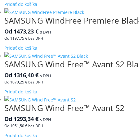
Možnosti
Tento
Pridať do košíka
produktu.
si
produkt
môžete
SAMSUNG WindFree Premiere Blac
má
vybrať
viacero
Od
1473,23
€
s DPH
na
variantov.
Od
1197,75
€
bez DPH
stránke
Možnosti
Tento
Pridať do košíka
produktu.
si
produkt
môžete
SAMSUNG Wind Free™ Avant S2 Bla
má
vybrať
viacero
Od
1316,40
€
s DPH
na
variantov.
Od
1070,25
€
bez DPH
stránke
Možnosti
Tento
Pridať do košíka
produktu.
si
produkt
môžete
SAMSUNG Wind Free™ Avant S2
má
vybrať
viacero
Od
1293,34
€
s DPH
na
variantov.
Od
1051,50
€
bez DPH
stránke
Možnosti
Tento
Pridať do košíka
produktu.