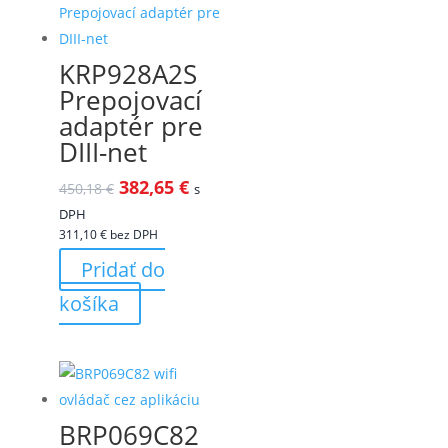
KRP928A2S
Prepojovací
adaptér pre
DIII-net
382,65
€
450,18
€
s
DPH
311,10
€
bez DPH
Pridať do
košíka
BRP069C82