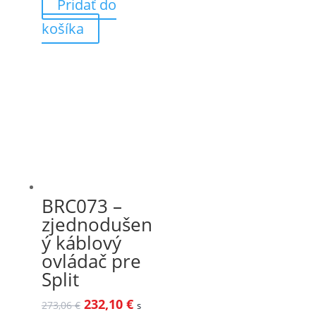
Pridať do
košíka
BRC073 –
zjednodušen
ý káblový
ovládač pre
Split
232,10
€
273,06
€
s