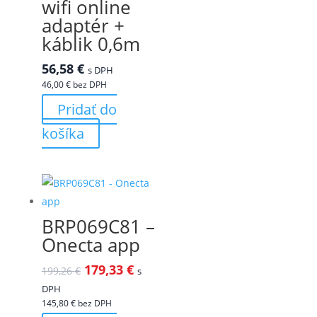
wifi online
adaptér +
káblik 0,6m
56,58
€
s DPH
46,00
€
bez DPH
Pridať do
košíka
BRP069C81 –
Onecta app
179,33
€
199,26
€
s
DPH
145,80
€
bez DPH