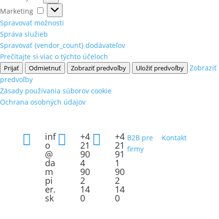
Marketing
Marketing
Spravovať možnosti
Správa služieb
Spravovať {vendor_count} dodávateľov
Prečítajte si viac o týchto účeloch
Zobraziť
Prijať
Odmietnuť
Zobraziť predvoľby
Uložiť predvoľby
predvoľby
Zásady používania súborov cookie
Ochrana osobných údajov
inf
+4
+4



B2B pre
Kontakt
o
21
21
firmy
@
90
91
da
4
1
m
90
90
pi
2
2
er.
14
14
sk
0
0