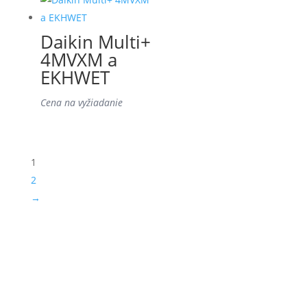
Daikin Multi+
4MVXM a
EKHWET
Cena na vyžiadanie
1
2
→