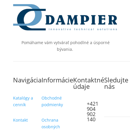
Pomáhame vám vytvárať pohodlné a úsporné
bývania.
Navigácia
Informácie
Kontaktné
Sledujte
údaje
nás
Katalógy a
Obchodné
+421
cenník
podmienky
904
902
140
Kontakt
Ochrana
osobných