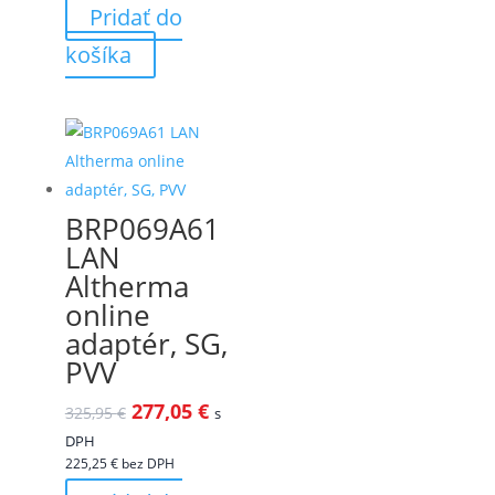
Pridať do
košíka
BRP069A61
LAN
Altherma
online
adaptér, SG,
PVV
277,05
€
325,95
€
s
DPH
225,25
€
bez DPH