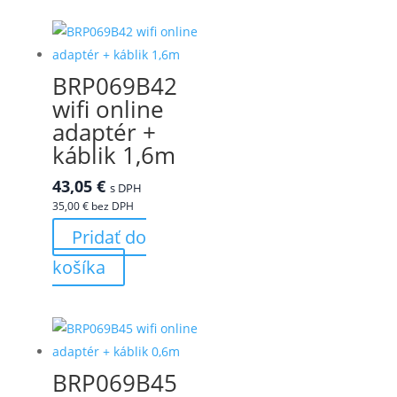
BRP069B42
wifi online
adaptér +
káblik 1,6m
43,05
€
s DPH
35,00
€
bez DPH
Pridať do
košíka
BRP069B45