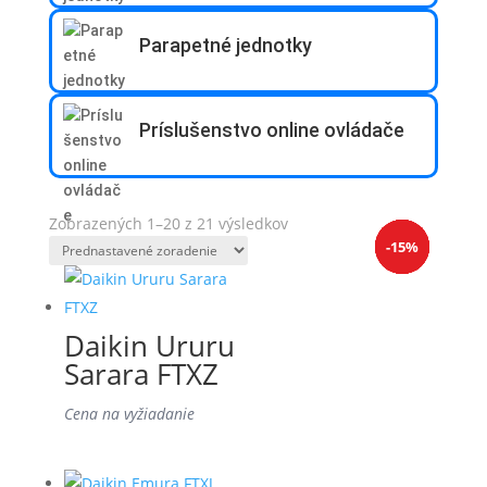
Parapetné jednotky
Príslušenstvo online ovládače
Zobrazených 1–20 z 21 výsledkov
-10%
-15%
-15%
-15%
-15%
-15%
Daikin Ururu
Sarara FTXZ
Cena na vyžiadanie