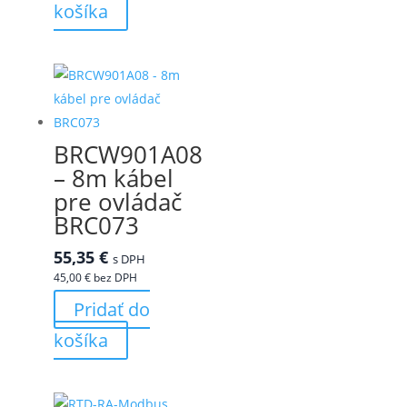
košíka
BRCW901A08
– 8m kábel
pre ovládač
BRC073
55,35
€
s DPH
45,00
€
bez DPH
Pridať do
košíka