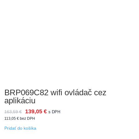
BRP069C82 wifi ovládač cez
aplikáciu
139,05
€
163,59
€
s DPH
113,05
€
bez DPH
Pridať do košíka