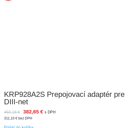
KRP928A2S Prepojovací adaptér pre
DIII-net
382,65
€
450,18
€
s DPH
311,10
€
bez DPH
Pridať do košíka