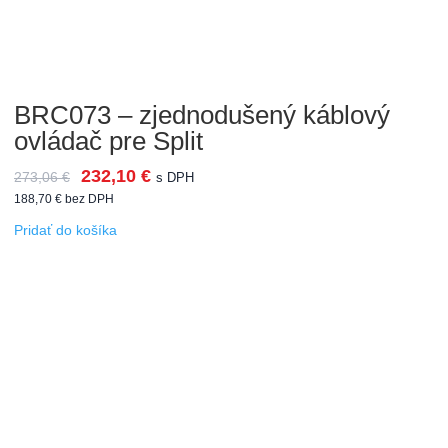
BRC073 – zjednodušený káblový
ovládač pre Split
232,10
€
273,06
€
s DPH
188,70
€
bez DPH
Pridať do košíka