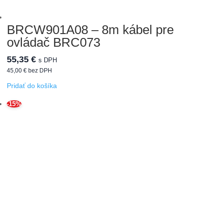
BRCW901A08 – 8m kábel pre
ovládač BRC073
55,35
€
s DPH
45,00
€
bez DPH
Pridať do košíka
-15%