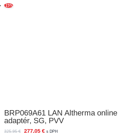
-15%
BRP069A61 LAN Altherma online
adaptér, SG, PVV
277,05
€
325,95
€
s DPH