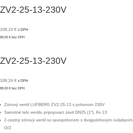
ZV2-25-13-230V
108,24
€
s DPH
88,00
€
bez DPH
ZV2-25-13-230V
108,24
€
s DPH
88,00
€
bez DPH
Zónový ventil LUFBERG ZV2-25-13 s pohonom 230V
Samotné telo ventilu pripojovací závit DN25 (1″), Kv 13
2-cestný zónový ventil so sevopohonom s dvojpolohovým ovládaním
O/Z.