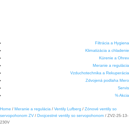
Filtrácia a Hygiena
Klimatizácia a chladenie
Kúrenie a Ohrev
Meranie a regulácia
Vzduchotechnika a Rekuperácia
Zdvojená podlaha Mero
Servis
% Akcia
Home
/
Meranie a regulácia
/
Ventily Lufberg
/
Zónové ventily so
servopohonom ZV
/
Dvojcestné ventily so servopohonom
/ ZV2-25-13-
230V