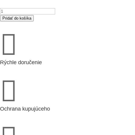
množstvo
ZV2-
Pridať do košíka
25-

13-
230V
Rýchle doručenie

Ochrana kupujúceho