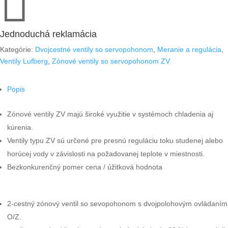

Jednoduchá reklamácia
Kategórie:
Dvojcestné ventily so servopohonom
,
Meranie a regulácia
,
Ventily Lufberg
,
Zónové ventily so servopohonom ZV
Popis
Zónové ventily ZV majú široké využitie v systémoch chladenia aj
kúrenia.
Ventily typu ZV sú určené pre presnú reguláciu toku studenej alebo
horúcej vody v závislosti na požadovanej teplote v miestnosti.
Bezkonkurenčný pomer cena / úžitková hodnota
2-cestný zónový ventil so sevopohonom s dvojpolohovým ovládaním
O/Z.