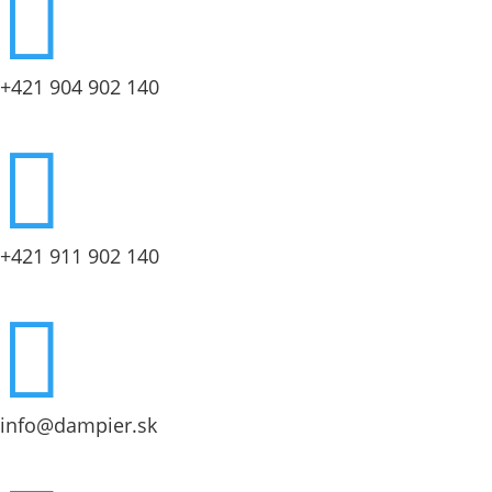

+421 904 902 140

+421 911 902 140

info@dampier.sk