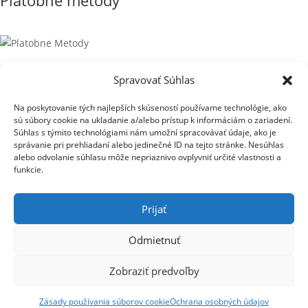
Spôsob dopravy
Spravovať Súhlas
Na poskytovanie tých najlepších skúseností používame technológie, ako
sú súbory cookie na ukladanie a/alebo prístup k informáciám o zariadení.
Súhlas s týmito technológiami nám umožní spracovávať údaje, ako je
© 2026 Dampier s. r. o - Všetky práva vyhradené
správanie pri prehliadaní alebo jedinečné ID na tejto stránke. Nesúhlas
Cart is empty.
alebo odvolanie súhlasu môže nepriaznivo ovplyvniť určité vlastnosti a
Fill your cart with amazing items
funkcie.
Shop Now
Sub total
0,00
€
Prijať
Shipping & taxes may be re-calculated at checkout
Total
0,00
€
Odmietnuť
Checkout
Zobraziť predvoľby
0,00
€
View Cart
Zásady používania súborov cookie
Ochrana osobných údajov