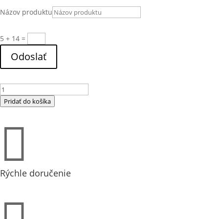
Názov produktu
5 + 14
=
Odoslať
množstvo
VORT
Pridať do košíka
QBK
SAL-

KC
M
355
(45268)
Rýchle doručenie