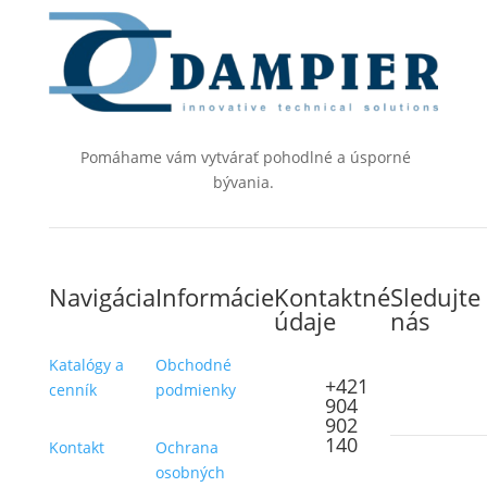
Pomáhame vám vytvárať pohodlné a úsporné
bývania.
Navigácia
Informácie
Kontaktné
Sledujte
údaje
nás
Katalógy a
Obchodné
+421
cenník
podmienky
904
902
140
Kontakt
Ochrana
osobných