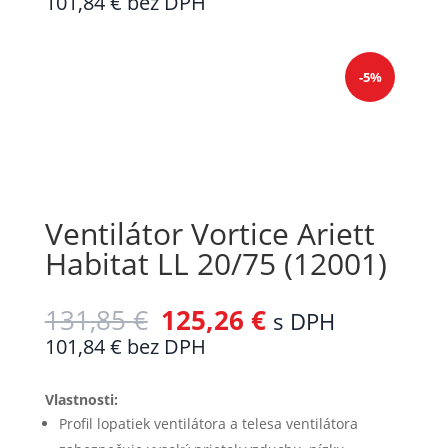
101,84
€
bez DPH
-5%
Ventilátor Vortice Ariett
Habitat LL 20/75 (12001)
131,85
€
125,26
€
s DPH
101,84
€
bez DPH
Vlastnosti:
Profil lopatiek ventilátora a telesa ventilátora