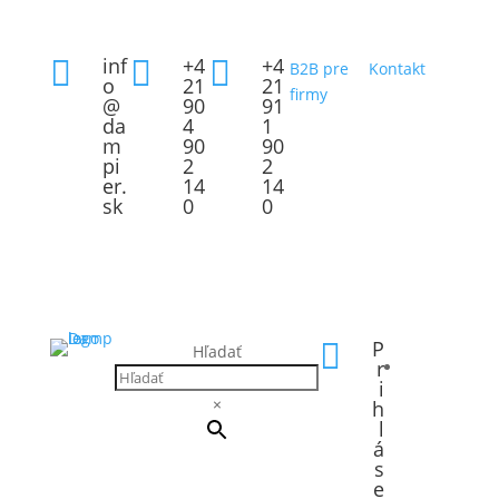
inf
+4
+4



B2B pre
Kontakt
o
21
21
firmy
@
90
91
da
4
1
m
90
90
pi
2
2
er.
14
14
sk
0
0
P

Hľadať
r
i
×
h
l
á
s
e