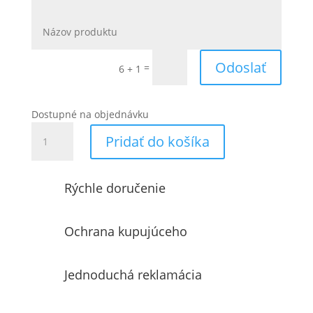
Odoslať
=
6 + 1
Dostupné na objednávku
množstvo
Pridať do košíka
Ventilátor
Vortice
Ariett
Rýchle doručenie
Habitat
LL
20/75
Ochrana kupujúceho
(12001)
Jednoduchá reklamácia