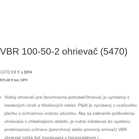
VBR 100-50-2 ohrievač (5470)
1070,59
€
s DPH
870,40
€
bez DPH
Vodný ohrievač pre štvorhranné potrubieOhrievač je vyrobený z
medených rúrok a hliníkových rebier. Plášť je vyrobený z oceľového
plechu s ochrannou vrstvou aluzinku. Aby sa zabránilo poškodeniu
ohrievača v chladnejšom období, je nutné inštalovať do systému
protimrazovú ochranu (povrchový alebo ponorný snímač).VBR
ohrievač môže byť montovaný v horizontálnom i...