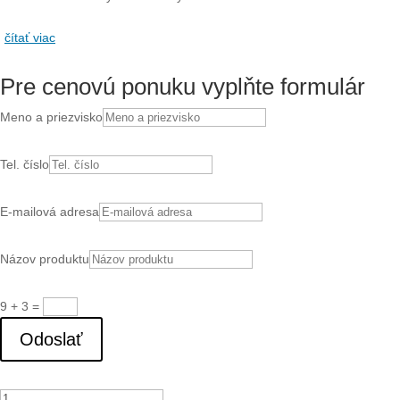
čítať viac
Pre cenovú ponuku vyplňte formulár
Meno a priezvisko
Tel. číslo
E-mailová adresa
Názov produktu
9 + 3
=
Odoslať
množstvo