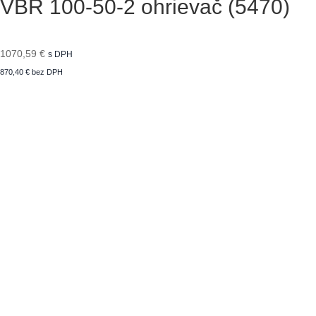
VBR 100-50-2 ohrievač (5470)
1070,59
€
s DPH
870,40
€
bez DPH