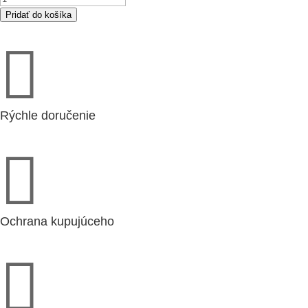
VBR
Pridať do košíka
100-

50-
2
ohrievač
(5470)
Rýchle doručenie

Ochrana kupujúceho
