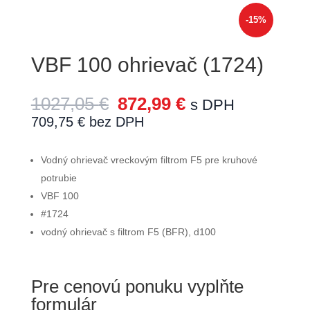
-15%
VBF 100 ohrievač (1724)
1027,05
€
872,99
€
s DPH
709,75
€
bez DPH
Vodný ohrievač vreckovým filtrom F5 pre kruhové
potrubie
VBF 100
#1724
vodný ohrievač s filtrom F5 (BFR), d100
Pre cenovú ponuku vyplňte
formulár