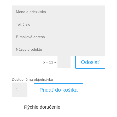
Odoslať
=
5 + 11
Dostupné na objednávku
množstvo
Pridať do košíka
VBF
100
ohrievač
Rýchle doručenie
(1724)