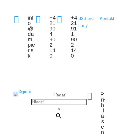



inf
+4
+4
B2B pre
Kontakt
o
21
21
firmy
@
90
91
da
4
1
m
90
90
pie
2
2
r.s
14
14
k
0
0

P
Hľadať
ri
h
×
l
á
s
e
n