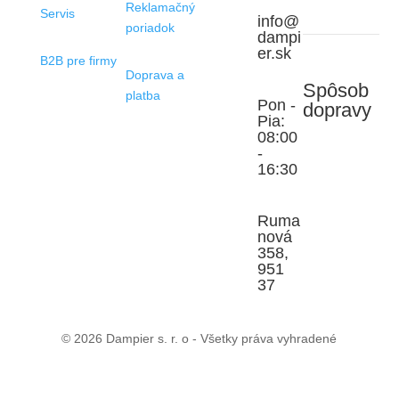
Reklamačný
Servis
info@
poriadok
dampi
er.sk
B2B pre firmy
Doprava a
Spôsob
platba
Pon -
dopravy
Pia:
08:00
-
16:30
Ruma
nová
358,
951
37
© 2026 Dampier s. r. o - Všetky práva vyhradené