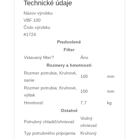
Technické údaje
Názov výrobku
VBF 100
Číslo výrobku
#1724
Predvolené
Filter
Vstavaný filter?
Áno
Rozmery a hmotnosti
Rozmer potrubia; Kruhové,
100
mm
sanie
Rozmer potrubia; Kruhové,
100
mm
výtlak
Hmotnosť
7,7
kg
Ostatné
Vodný
Potrubný chladič/ohrievač
ohrievač
Typ potrubného pripojenia
Kruhový