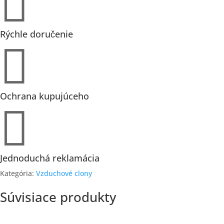

m2
hliníková
Rýchle doručenie

Ochrana kupujúceho

Jednoduchá reklamácia
Kategória:
Vzduchové clony
Súvisiace produkty