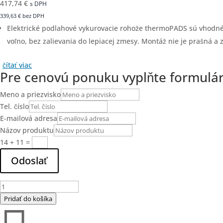
417,74
€
s DPH
339,63
€
bez DPH
Elektrické podlahové vykurovacie rohože thermoPADS sú vhodné 
voľno, bez zalievania do lepiacej zmesy. Montáž nie je prašná a z
čítať viac
Pre cenovú ponuku vyplňte formulá
Meno a priezvisko
Tel. číslo
E-mailová adresa
Názov produktu
14 + 11
=
Odoslať
množstvo
TPX
Pridať do košíka
140
/12,0