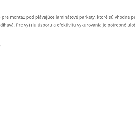
pre montáž pod plávajúce laminátové parkety, ktoré sú vhodné pre
dĺhavá. Pre vyššiu úsporu a efektivitu vykurovania je potrebné uloži
r