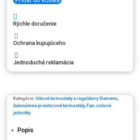
Pridať do košíka
RDG
260T

(RDG260T)
Rýchle doručenie
regulátor
teploty

pre
Ochrana kupujúceho
fan-

coilové
Jednoduchá reklamácia
jednotky,
3x
DC
0
-
Kategórie:
Izbové termostaty a regulátory Siemens
,
10
Autonómne priestorové termostaty
,
Fan-coilové
V
jednotky
výstup
Y,
3
Popis
reléové