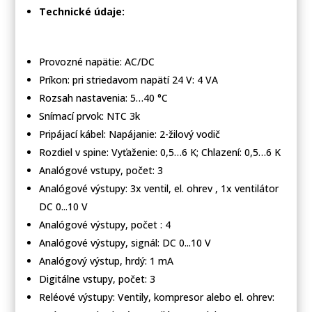
výstupy
Technické údaje:
Q,
1
výstup
Provozné napätie: AC/DC
DC
Príkon: pri striedavom napätí 24 V: 4 VA
0
Rozsah nastavenia: 5…40 °C
-
Snímací prvok: NTC 3k
10
Pripájací kábel: Napájanie: 2-žilový vodič
V
pre
Rozdiel v spine: Vyťaženie: 0,5…6 K; Chlazení: 0,5…6 K
ventilátor,
Analógové vstupy, počet: 3
napájanie
Analógové výstupy: 3x ventil, el. ohrev , 1x ventilátor
AC
DC 0...10 V
/
Analógové výstupy, počet : 4
DC
Analógové výstupy, signál: DC 0...10 V
24
Analógový výstup, hrdý: 1 mA
V
Digitálne vstupy, počet: 3
Reléové výstupy: Ventily, kompresor alebo el. ohrev: