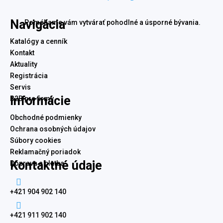
Navigácia
Pomáhame vám vytvárať pohodlné a úsporné bývania.
Katalógy a cenník
Kontakt
Aktuality
Registrácia
Servis
Informácie
B2B pre firmy
Obchodné podmienky
Ochrana osobných údajov
Súbory cookies
Reklamačný poriadok
Kontaktné údaje
Doprava a platba

+421 904 902 140

+421 911 902 140