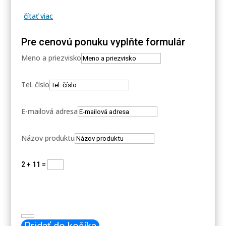
čítať viac
Pre cenovú ponuku vyplňte formulár
Meno a priezvisko
Tel. číslo
E-mailová adresa
Názov produktu
2 + 11
=
Odoslať
množstvo
Siemens