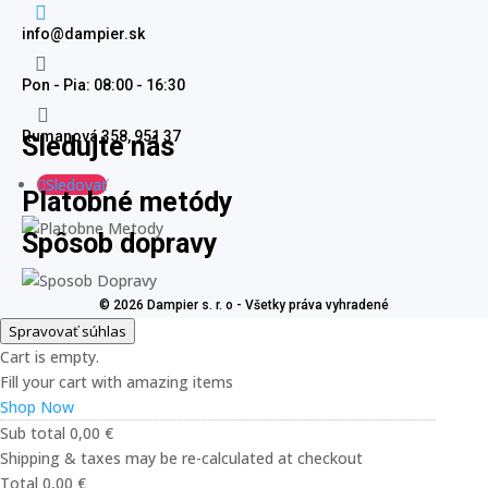

info@dampier.sk

Pon - Pia: 08:00 - 16:30

Rumanová 358, 951 37
Sledujte nás
Sledovať
Platobné metódy
Spôsob dopravy
© 2026 Dampier s. r. o - Všetky práva vyhradené
Spravovať súhlas
Cart is empty.
Fill your cart with amazing items
Shop Now
Sub total
0,00
€
Shipping & taxes may be re-calculated at checkout
Total
0,00
€