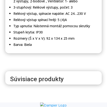
2 výstupy, 2-bodové , Ventilátor: 1- alebo
3-stupňový: Reléové výstupy, počet: 3
Reléový výstup, spínacie napätie: AC 24…230 V
Reléový výstup spínací hrdý: 5 (4)A
Typ upnutia: Nástenná montáž pomocou skrutky
Stupeň krytia: IP30
Rozmery (Š x V x V): 92 x 134 x 25 mm
Barva: Biela
Súvisiace produkty