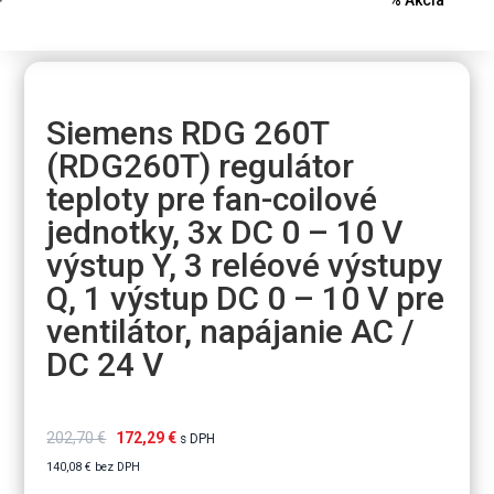
Siemens RDG 260T
(RDG260T) regulátor
teploty pre fan-coilové
jednotky, 3x DC 0 – 10 V
výstup Y, 3 reléové výstupy
Q, 1 výstup DC 0 – 10 V pre
ventilátor, napájanie AC /
DC 24 V
202,70
€
172,29
€
s DPH
140,08
€
bez DPH