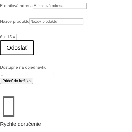
E-mailová adresa
Názov produktu
6 + 15
=
Odoslať
Dostupné na objednávku
množstvo
RS
Pridať do košíka
40-

20
L
sileo
ventilátor
1
Rýchle doručenie
267