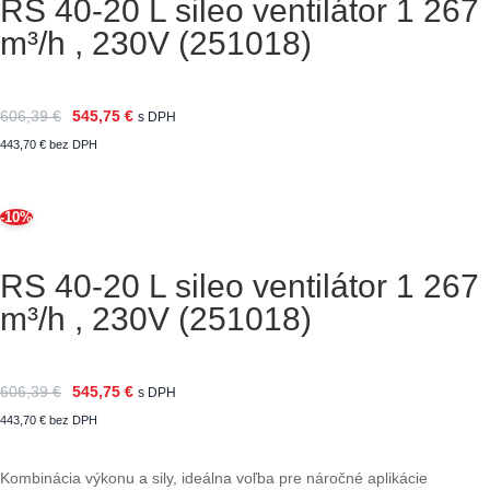
RS 40-20 L sileo ventilátor 1 267
m³/h , 230V (251018)
606,39
€
545,75
€
s DPH
443,70
€
bez DPH
-10%
RS 40-20 L sileo ventilátor 1 267
m³/h , 230V (251018)
606,39
€
545,75
€
s DPH
443,70
€
bez DPH
Kombinácia výkonu a sily, ideálna voľba pre náročné aplikácie