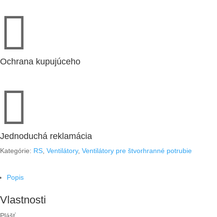
m³/h

,
230V
(251018)
Ochrana kupujúceho

Jednoduchá reklamácia
Kategórie:
RS
,
Ventilátory
,
Ventilátory pre štvorhranné potrubie
Popis
Vlastnosti
Plášť