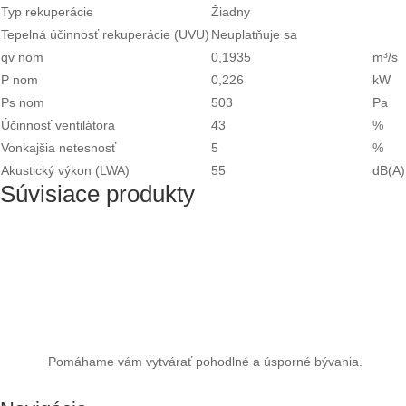
Typ rekuperácie
Žiadny
Tepelná účinnosť rekuperácie (UVU)
Neuplatňuje sa
qv nom
0,1935
m³/s
P nom
0,226
kW
Ps nom
503
Pa
Účinnosť ventilátora
43
%
Vonkajšia netesnosť
5
%
Akustický výkon (LWA)
55
dB(A)
Súvisiace produkty
Pomáhame vám vytvárať pohodlné a úsporné bývania.