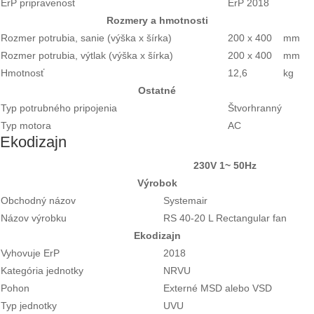
ErP pripravenosť
ErP 2018
Rozmery a hmotnosti
Rozmer potrubia, sanie (výška x šírka)
200 x 400
mm
Rozmer potrubia, výtlak (výška x šírka)
200 x 400
mm
Hmotnosť
12,6
kg
Ostatné
Typ potrubného pripojenia
Štvorhranný
Typ motora
AC
Ekodizajn
230V 1~ 50Hz
Výrobok
Obchodný názov
Systemair
Názov výrobku
RS 40-20 L Rectangular fan
Ekodizajn
Vyhovuje ErP
2018
Kategória jednotky
NRVU
Pohon
Externé MSD alebo VSD
Typ jednotky
UVU