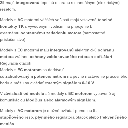
25
majú
integrovanú
tepelnú ochranu s manuálnym (elektrickým)
resetom.
Modely s
AC
motormi väčších veľkostí majú vstavené
tepelné
kontakty TK
s vyvedenými vodičmi na pripojenie k
externému
ochrannému zariadeniu motora
(samostatné
príslušenstvo).
Modely s
EC
motormi majú
integrovanú
elektronickú
ochranu
motora
vrátane
ochrany zablokovaného rotora
a
soft-štart
.
Regulácia otáčok
Modely s
EC motorom
sa dodávajú
so
zabudovaným
potenciometrom
na pevné nastavenie pracovného
bodu a môžu sa ovládať externým
signálom 0-10 V.
V
závislosti od modelu
sú modely s
EC motorom
vybavené aj
komunikáciou
ModBus
alebo
alarmovým signálom
.
Modely s
AC motorom
je možné ovládať pomocou
5-
stupňového
resp.
plynulého
regulátora otáčok alebo
frekvenčného
meniča
.