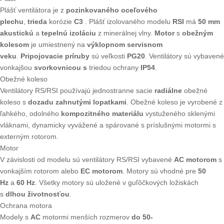
Plášť ventilátora je z
pozinkovaného oceľového
plechu
,
trieda
korózie
C3
. Plášť izolovaného modelu
RSI
má
50 mm
akustickú
a
tepelnú
izoláciu
z minerálnej vlny.
Motor
s
obežným
kolesom
je umiestnený na
výklopnom servisnom
veku
.
Pripojovacie príruby
sú veľkosti
PG20
. Ventilátory sú vybavené
vonkajšou
svorkovnicou
s
triedou ochrany
IP54
.
Obežné koleso
Ventilátory RS/RSI používajú jednostranne sacie
radiálne
obežné
koleso s
dozadu zahnutými lopatkami
. Obežné koleso je vyrobené z
ľahkého, odolného
kompozitného materiálu
vystuženého sklenými
vláknami, dynamicky vyvážené a spárované s príslušnými motormi s
externým rotorom.
Motor
V závislosti od modelu sú ventilátory RS/RSI vybavené
AC
motorom
s
vonkajším rotorom alebo
EC motorom
. Motory sú vhodné pre
50
Hz
a
60 Hz
. Všetky motory sú uložené v guľôčkových ložiskách
s
dlhou životnosťou
.
Ochrana motora
Modely s
AC
motormi menších rozmerov
do 50-