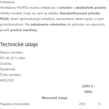
Inštalácia
Ventilátory RS/RSI možno inštalovať v
interiéri
v
akejkoľvek polohe
.
Všetky modely majú na saní aj výtlaku
štandardizované príruby
PG20
, ktoré zjednodušujú inštaláciu samostatne alebo spolu s iným
príslušenstvom. Na
zabránenie vibráciám
do potrubia sa odporúča
použiť
pružné manžety.
Technické údaje
Názov výrobku
RS 40-20 L sileo
Značka
Systemair
Číslo výrobku
#251018
230V 1~
50Hz
Menovité údaje
Napätie (menovité)
230
V