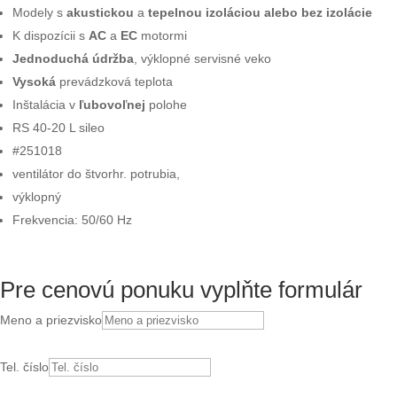
Modely s
akustickou
a
tepelnou izoláciou
alebo bez izolácie
K dispozícii s
AC
a
EC
motormi
Jednoduchá údržba
, výklopné servisné veko
Vysoká
prevádzková teplota
Inštalácia v
ľubovoľnej
polohe
RS 40-20 L sileo
#251018
ventilátor do štvorhr. potrubia,
výklopný
Frekvencia: 50/60 Hz
Pre cenovú ponuku vyplňte formulár
Meno a priezvisko
Tel. číslo