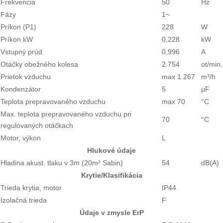
Frekvencia
50
Hz
Fázy
1~
Príkon (P1)
228
W
Príkon kW
0,228
kW
Vstupný prúd
0,996
A
Otáčky obežného kolesa
2.754
ot/min.
Prietok vzduchu
max 1.267
m³/h
Kondenzátor
5
µF
Teplota prepravovaného vzduchu
max 70
°C
Max. teplota prepravovaného vzduchu pri
70
°C
regulovaných otáčkach
Motor, výkon
L
Hlukové údaje
Hladina akust. tlaku v 3m (20m² Sabin)
54
dB(A)
Krytie/Klasifikácia
Trieda krytia, motor
IP44
Izolačná trieda
F
Údaje v zmysle ErP