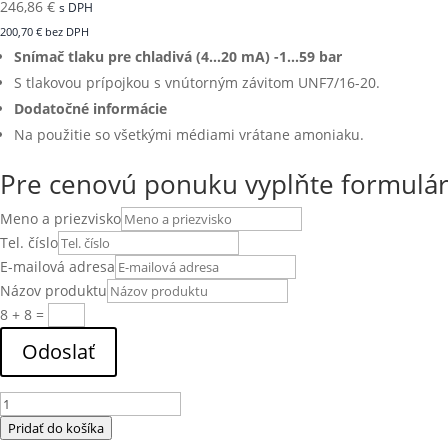
246,86
€
s DPH
200,70
€
bez DPH
Snímač tlaku pre chladivá (4…20 mA) -1…59 bar
S tlakovou prípojkou s vnútorným závitom UNF7/16-20.
Dodatočné informácie
Na použitie so všetkými médiami vrátane amoniaku.
Pre cenovú ponuku vyplňte formulá
Meno a priezvisko
Tel. číslo
E-mailová adresa
Názov produktu
8 + 8
=
Odoslať
množstvo
QBE2104-
Pridať do košíka