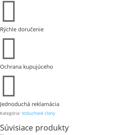

P60U-
Snímač
tlaku
kvapalín
a
Rýchle doručenie
plynov

Ochrana kupujúceho

Jednoduchá reklamácia
Kategória:
Vzduchové clony
Súvisiace produkty