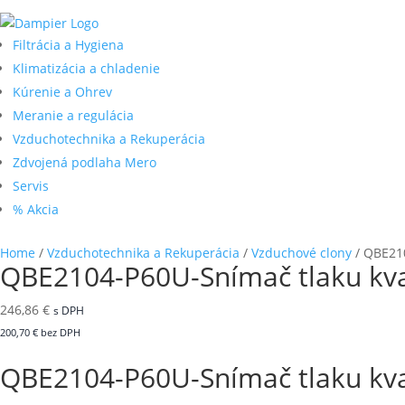
Filtrácia a Hygiena
Klimatizácia a chladenie
Kúrenie a Ohrev
Meranie a regulácia
Vzduchotechnika a Rekuperácia
Zdvojená podlaha Mero
Servis
% Akcia
Home
/
Vzduchotechnika a Rekuperácia
/
Vzduchové clony
/ QBE210
QBE2104-P60U-Snímač tlaku kva
246,86
€
s DPH
200,70
€
bez DPH
QBE2104-P60U-Snímač tlaku kva