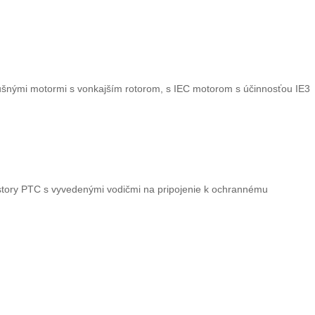
lušnými motormi s vonkajším rotorom, s IEC motorom s účinnosťou IE3
istory PTC s vyvedenými vodičmi na pripojenie k ochrannému