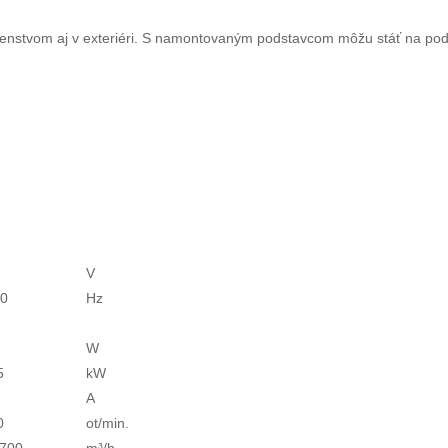
lušenstvom aj v exteriéri. S namontovaným podstavcom môžu stáť na po
V
60
Hz
W
5
kW
A
0
ot/min.