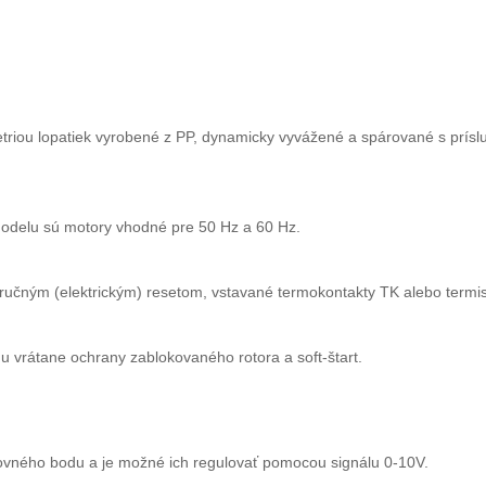
etriou lopatiek vyrobené z PP, dynamicky vyvážené a spárované s prís
modelu sú motory vhodné pre 50 Hz a 60 Hz.
 ručným (elektrickým) resetom, vstavané termokontakty TK alebo term
u vrátane ochrany zablokovaného rotora a soft-štart.
ovného bodu a je možné ich regulovať pomocou signálu 0-10V.