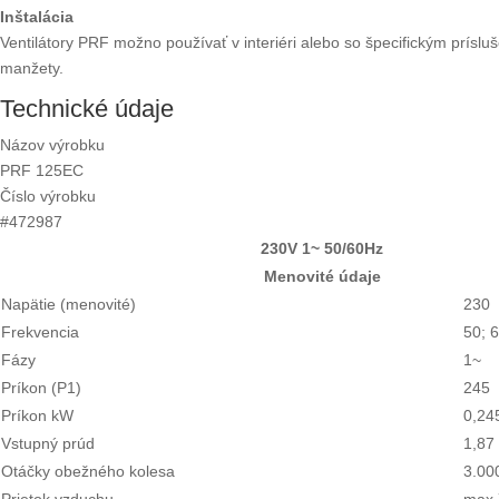
Inštalácia
Ventilátory PRF možno používať v interiéri alebo so špecifickým prís
manžety.
Technické údaje
Názov výrobku
PRF 125EC
Číslo výrobku
#472987
230V 1~ 50/60Hz
Menovité údaje
Napätie (menovité)
230
Frekvencia
50; 
Fázy
1~
Príkon (P1)
245
Príkon kW
0,24
Vstupný prúd
1,87
Otáčky obežného kolesa
3.00