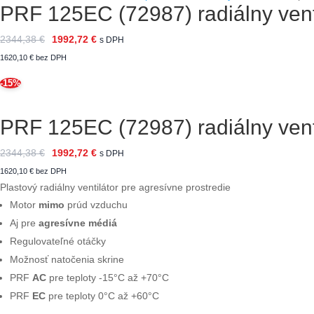
PRF 125EC (72987) radiálny vent
2344,38
€
1992,72
€
s DPH
1620,10
€
bez DPH
-15%
PRF 125EC (72987) radiálny vent
2344,38
€
1992,72
€
s DPH
1620,10
€
bez DPH
Plastový radiálny ventilátor pre agresívne prostredie
Motor
mimo
prúd vzduchu
Aj pre
agresívne médiá
Regulovateľné otáčky
Možnosť natočenia skrine
PRF
AC
pre teploty -15°C až +70°C
PRF
EC
pre teploty 0°C až +60°C