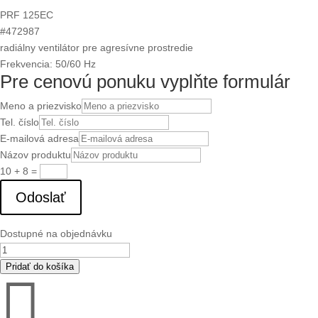
PRF 125EC
#472987
radiálny ventilátor pre agresívne prostredie
Frekvencia: 50/60 Hz
Pre cenovú ponuku vyplňte formulár
Meno a priezvisko
Tel. číslo
E-mailová adresa
Názov produktu
10 + 8
=
Odoslať
Dostupné na objednávku
množstvo
PRF
Pridať do košíka

125EC
(72987)
radiálny