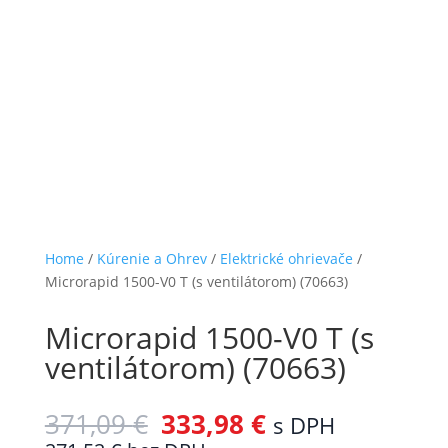
Home
/
Kúrenie a Ohrev
/
Elektrické ohrievače
/
Microrapid 1500-V0 T (s ventilátorom) (70663)
Microrapid 1500-V0 T (s
ventilátorom) (70663)
371,09
€
333,98
€
s DPH