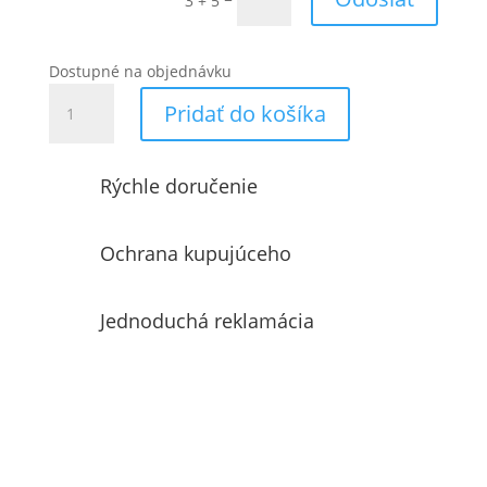
3 + 5
Dostupné na objednávku
množstvo
Pridať do košíka
Microrapid
1500-
V0
Rýchle doručenie
T
(s
ventilátorom)
Ochrana kupujúceho
(70663)
Jednoduchá reklamácia