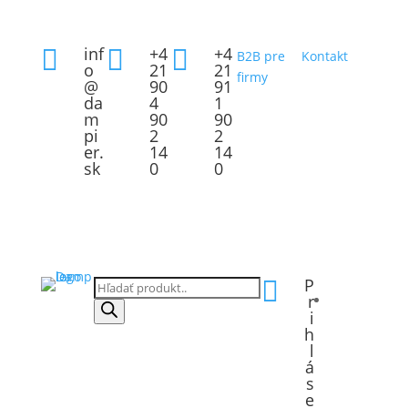
inf
+4
+4



B2B pre
Kontakt
o
21
21
firmy
@
90
91
da
4
1
m
90
90
pi
2
2
er.
14
14
sk
0
0
P

Products
r
search
i
h
l
á
s
e