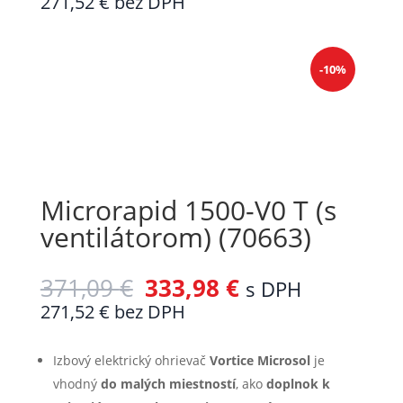
271,52
€
bez DPH
-10%
Microrapid 1500-V0 T (s
ventilátorom) (70663)
371,09
€
333,98
€
s DPH
271,52
€
bez DPH
Izbový elektrický ohrievač
Vortice Microsol
je
vhodný
do malých miestností
, ako
doplnok k