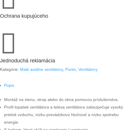
Ochrana kupujúceho

Jednoduchá reklamácia
Kategórie:
Malé axiálne ventilátory
,
Punto
,
Ventilátory
Popis
Montáž na stenu, strop alebo do okna pomocou príslušenstva.
Profil lopatiek ventilátora a telesa ventilátora zabezpečuje vysoký
prietok vzduchu, nízku prevádzkovú hlučnosť a nízku spotrebu
energie.
S lankom, ktoré slúži na zapínanie / vypínanie.