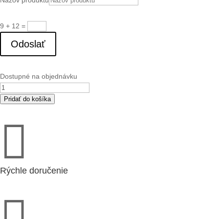
9 + 12
=
Odoslať
Dostupné na objednávku
množstvo
M
Pridať do košíka
120/5"

P
(11741)
Rýchle doručenie
