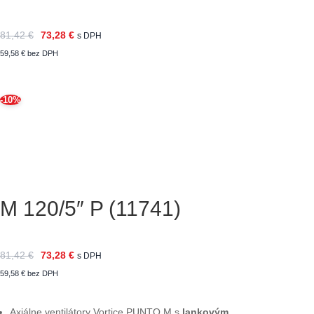
81,42
€
73,28
€
s DPH
59,58
€
bez DPH
-10%
M 120/5″ P (11741)
81,42
€
73,28
€
s DPH
59,58
€
bez DPH
Axiálne ventilátory Vortice PUNTO M s
lankovým