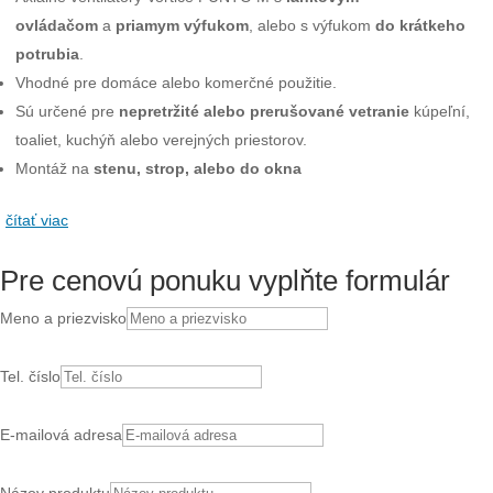
ovládačom
a
priamym výfukom
, alebo s výfukom
do
krátkeho
potrubia
.
Vhodné pre domáce alebo komerčné použitie.
Sú určené pre
nepretržité alebo prerušované vetranie
kúpeľní,
toaliet, kuchýň alebo verejných priestorov.
Montáž na
stenu, strop, alebo do okna
čítať viac
Pre cenovú ponuku vyplňte formulár
Meno a priezvisko
Tel. číslo
E-mailová adresa
Názov produktu