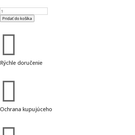
množstvo
KV
Pridať do košíka
200
EC

sileo
nástenný
ventilátor
do
Rýchle doručenie
kruhového
potrubia

(333733)
Ochrana kupujúceho