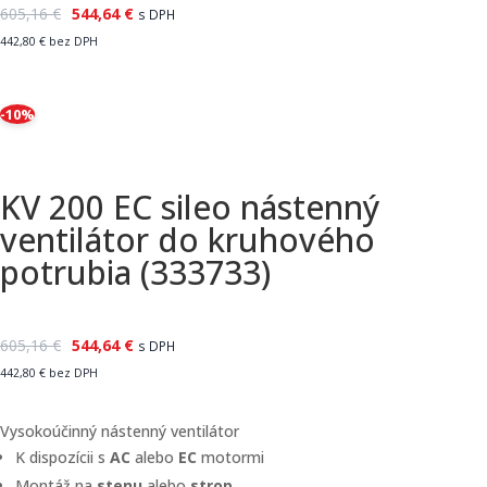
605,16
€
544,64
€
s DPH
442,80
€
bez DPH
-10%
KV 200 EC sileo nástenný
ventilátor do kruhového
potrubia (333733)
605,16
€
544,64
€
s DPH
442,80
€
bez DPH
Vysokoúčinný nástenný ventilátor
K dispozícii s
AC
alebo
EC
motormi
Montáž na
stenu
alebo
strop