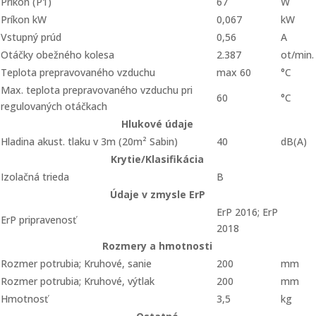
Príkon (P1)
67
W
Príkon kW
0,067
kW
Vstupný prúd
0,56
A
Otáčky obežného kolesa
2.387
ot/min.
Teplota prepravovaného vzduchu
max 60
°C
Max. teplota prepravovaného vzduchu pri
60
°C
regulovaných otáčkach
Hlukové údaje
Hladina akust. tlaku v 3m (20m² Sabin)
40
dB(A)
Krytie/Klasifikácia
Izolačná trieda
B
Údaje v zmysle ErP
ErP 2016; ErP
ErP pripravenosť
2018
Rozmery a hmotnosti
Rozmer potrubia; Kruhové, sanie
200
mm
Rozmer potrubia; Kruhové, výtlak
200
mm
Hmotnosť
3,5
kg