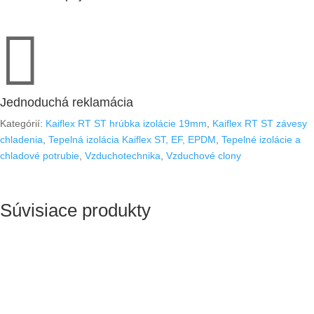

Jednoduchá reklamácia
Kategórií:
Kaiflex RT ST hrúbka izolácie 19mm
,
Kaiflex RT ST závesy
chladenia
,
Tepelná izolácia Kaiflex ST, EF, EPDM
,
Tepelné izolácie a
chladové potrubie
,
Vzduchotechnika
,
Vzduchové clony
Súvisiace produkty