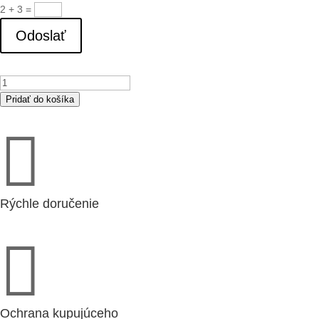
2 + 3
=
Odoslať
množstvo
Kaiflex
Pridať do košíka
RT

ST
19x
89
Rýchle doručenie

Ochrana kupujúceho