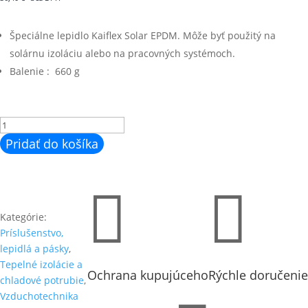
Špeciálne lepidlo Kaiflex Solar EPDM. Môže byť použitý na
solárnu izoláciu alebo na pracovných systémoch.
Balenie : 660 g
množstvo
Kaiflex
Pridať do košíka
EPDM
lepidlo
0,79l


(660g)
Kategórie:
Príslušenstvo,
lepidlá a pásky
,
Tepelné izolácie a
Ochrana kupujúceho
Rýchle doručenie
chladové potrubie
,
Vzduchotechnika