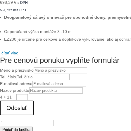
698,39
€
s DPH
567,79
€
bez DPH
Dvojpanelový sálavý ohrievač pre obchodné domy, priemyselné
Odporúčaná výška montáže 3 -10 m
EZ200 je určené pre celkové a doplnkové vykurovanie, ako aj ochran
čítať viac
Pre cenovú ponuku vyplňte formulár
Meno a priezvisko
Tel. číslo
E-mailová adresa
Názov produktu
4 + 11
=
Odoslať
množstvo
EZ22231
Pridať do košíka