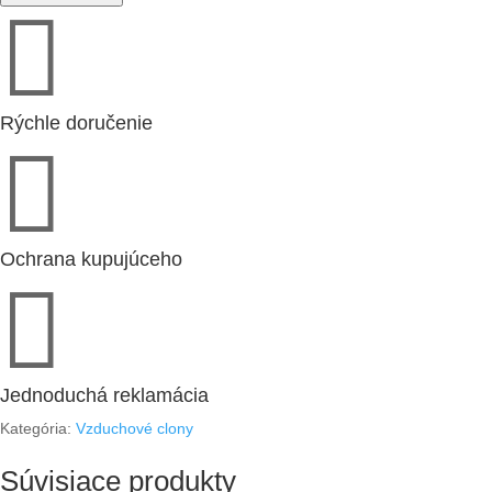

ELZTRIP
sál.panel
(11727)
Rýchle doručenie

Ochrana kupujúceho

Jednoduchá reklamácia
Kategória:
Vzduchové clony
Súvisiace produkty