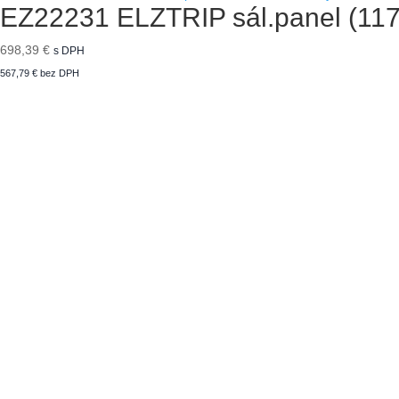
EZ22231 ELZTRIP sál.panel (11
698,39
€
s DPH
567,79
€
bez DPH