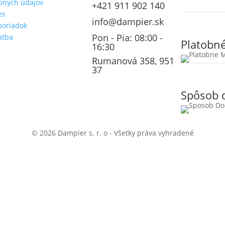
bných údajov
+421 911 902 140
es
info@dampier.sk
poriadok
Pon - Pia: 08:00 -
atba
Platobn
16:30
Rumanová 358, 951
37
Spôsob 
© 2026 Dampier s. r. o - Všetky práva vyhradené