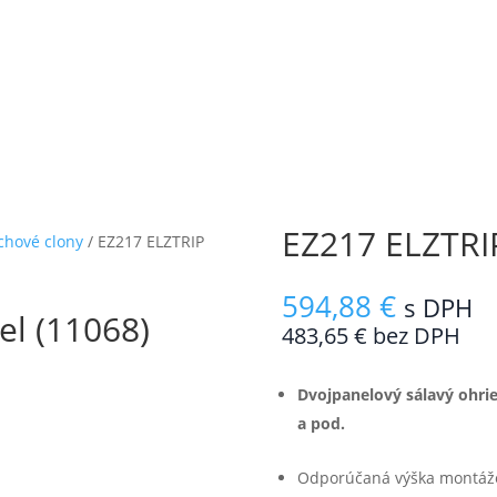
EZ217 ELZTRIP
chové clony
/ EZ217 ELZTRIP
594,88
€
s DPH
el (11068)
483,65
€
bez DPH
Dvojpanelový sálavý ohri
a pod.
Odporúčaná výška montáže