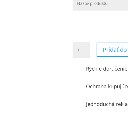
množstvo
Pridať do
EZ217
ELZTRIP
sál.panel
Rýchle doručenie
(11068)
Ochrana kupujúc
Jednoduchá rekl