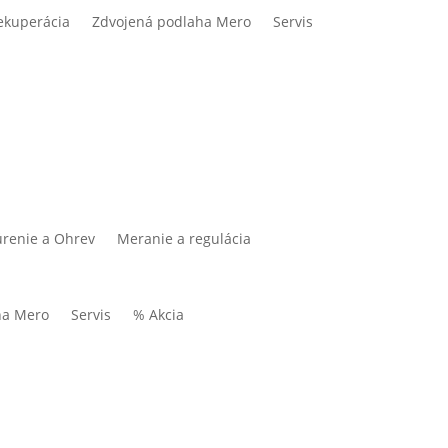
ekuperácia
Zdvojená podlaha Mero
Servis
renie a Ohrev
Meranie a regulácia
ha Mero
Servis
% Akcia