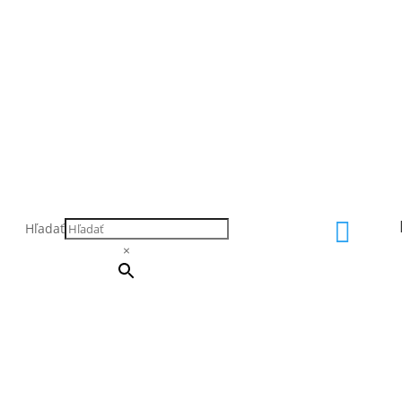

Hľadať
×