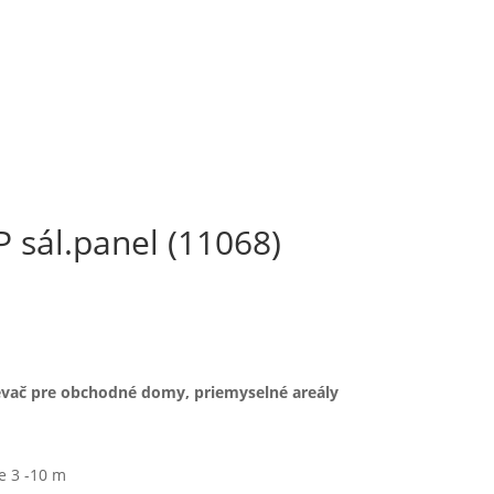
 sál.panel (11068)
evač pre obchodné domy, priemyselné areály
 3 -10 m