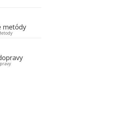
é metódy
dopravy