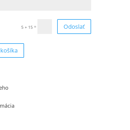
Odoslať
=
5 + 15
 košíka
eho
amácia