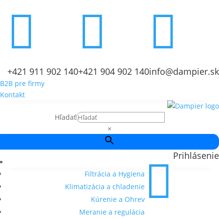



+421 911 902 140
+421 904 902 140
info@dampier.sk
B2B pre firmy
Kontakt
Hľadať
×
Prihlásenie

Filtrácia a Hygiena
Klimatizácia a chladenie
Kúrenie a Ohrev
Meranie a regulácia