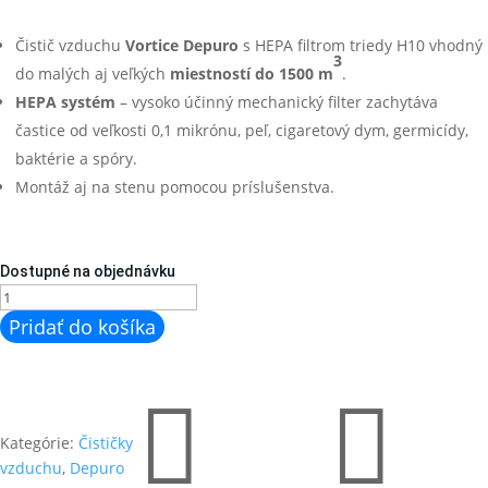
Čistič vzduchu
Vortice Depuro
s HEPA filtrom triedy H10 vhodný
3
do malých aj veľkých
miestností do 1500 m
.
HEPA systém
– vysoko účinný mechanický filter zachytáva
častice od veľkosti 0,1 mikrónu, peľ, cigaretový dym, germicídy,
baktérie a spóry.
Montáž aj na stenu pomocou príslušenstva.
Dostupné na objednávku
množstvo
Depuro
Pridať do košíka
45
H
(25045)


Kategórie:
Čističky
vzduchu
,
Depuro