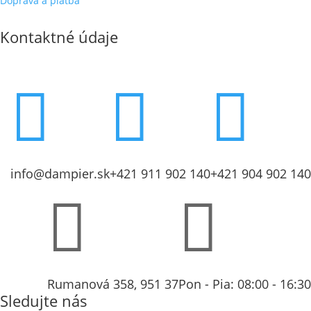
Doprava a platba
Kontaktné údaje



info@dampier.sk
+421 911 902 140
+421 904 902 140


Rumanová 358, 951 37
Pon - Pia: 08:00 - 16:30
Sledujte nás