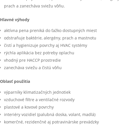
prach a zanecháva sviežu vôňu.
Hlavné výhody
aktívna pena preniká do ťažko dostupných miest
odstraňuje baktérie, alergény, prach a mastnotu
čistí a hygienizuje povrchy aj HVAC systémy
rýchla aplikácia bez potreby oplachu
vhodný pre HACCP prostredie
zanecháva sviežu a čistú vôňu
Oblasť použitia
výparníky klimatizačných jednotiek
vzduchové filtre a ventilačné rozvody
plastové a kovové povrchy
interiéry vozidiel (palubná doska, volant, madlá)
komerčné, rezidenčné aj potravinárske prevádzky