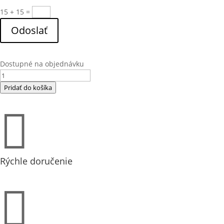
15 + 15
=
Odoslať
Dostupné na objednávku
množstvo
Čistič
Pridať do košíka
na
plastové

povrchy
STARLUX
400ml
sprej
Rýchle doručenie
Errecom
