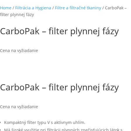
Home
/
Filtrácia a Hygiena
/
Filtre a filtračné tkaniny
/ CarboPak –
filter plynnej fázy
CarboPak – filter plynnej fázy
Cena na vyžiadanie
CarboPak – filter plynnej fázy
Cena na vyžiadanie
Kompaktný filter typu V s aktívnym uhlím.
Má široké využitie pri filtrácii plynných znečisťujúcich látok s