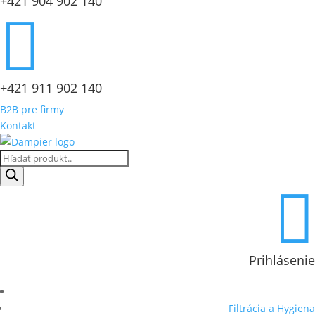
+421 904 902 140

+421 911 902 140
B2B pre firmy
Kontakt
Products
search

Prihlásenie
Filtrácia a Hygiena