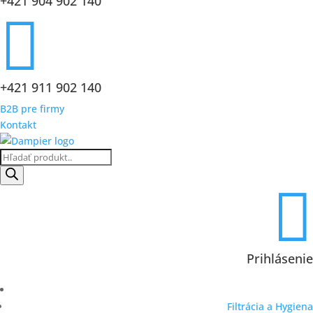
+421 904 902 140

+421 911 902 140
B2B pre firmy
Kontakt
Products
search

Prihlásenie
Filtrácia a Hygiena