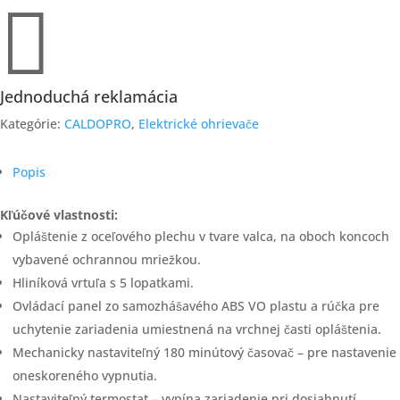

Jednoduchá reklamácia
Kategórie:
CALDOPRO
,
Elektrické ohrievače
Popis
Kľúčové vlastnosti:
Opláštenie z oceľového plechu v tvare valca, na oboch koncoch
vybavené ochrannou mriežkou.
Hliníková vrtuľa s 5 lopatkami.
Ovládací panel zo samozhášavého ABS VO plastu a rúčka pre
uchytenie zariadenia umiestnená na vrchnej časti opláštenia.
Mechanicky nastaviteľný 180 minútový časovač – pre nastavenie
oneskoreného vypnutia.
Nastaviteľný termostat – vypína zariadenie pri dosiahnutí