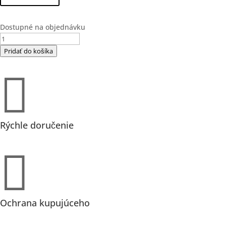
Dostupné na objednávku
množstvo
CaldoPro
Pridať do košíka
Plus
3000

T,
400V
(70806)
Rýchle doručenie

Ochrana kupujúceho