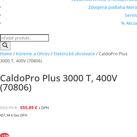
Zdvojená podlaha Mero
Servis
% Akcia
Products
search
Home
/
Kúrenie a Ohrev
/
Elektrické ohrievače
/ CaldoPro Plus
3000 T, 400V (70806)
CaldoPro Plus 3000 T, 400V
(70806)
653,99
€
555,89
€
s DPH
451,94
€
bez DPH
-15%