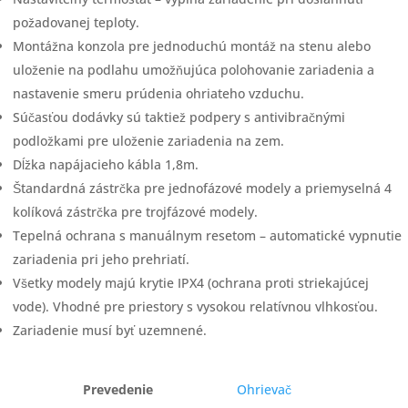
požadovanej teploty.
Montážna konzola pre jednoduchú montáž na stenu alebo
uloženie na podlahu umožňujúca polohovanie zariadenia a
nastavenie smeru prúdenia ohriateho vzduchu.
Súčasťou dodávky sú taktiež podpery s antivibračnými
podložkami pre uloženie zariadenia na zem.
Dĺžka napájacieho kábla 1,8m.
Štandardná zástrčka pre jednofázové modely a priemyselná 4
kolíková zástrčka pre trojfázové modely.
Tepelná ochrana s manuálnym resetom – automatické vypnutie
zariadenia pri jeho prehriatí.
Všetky modely majú krytie IPX4 (ochrana proti striekajúcej
vode). Vhodné pre priestory s vysokou relatívnou vlhkosťou.
Zariadenie musí byť uzemnené.
Prevedenie
Ohrievač