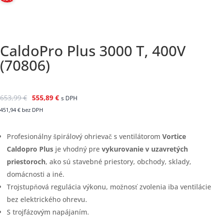
CaldoPro Plus 3000 T, 400V
(70806)
653,99
€
555,89
€
s DPH
451,94
€
bez DPH
Profesionálny špirálový ohrievač s ventilátorom
Vortice
Caldopro Plus
je vhodný pre
vykurovanie v uzavretých
priestoroch
, ako sú stavebné priestory, obchody, sklady,
domácnosti a iné.
Trojstupňová regulácia výkonu, možnosť zvolenia iba ventilácie
bez elektrického ohrevu.
S trojfázovým napájaním.