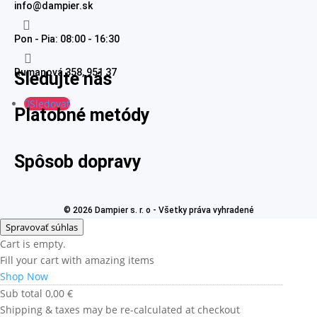
info@dampier.sk

Pon - Pia: 08:00 - 16:30

Rumanová 358, 951 37
Sledujte nás
Sledovať
Platobné metódy
Spôsob dopravy
© 2026 Dampier s. r. o - Všetky práva vyhradené
Spravovať súhlas
Cart is empty.
Fill your cart with amazing items
Shop Now
Sub total
0,00
€
Shipping & taxes may be re-calculated at checkout