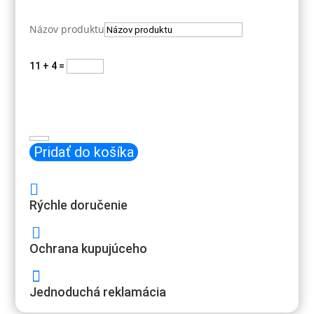
Názov produktu
11 + 4
=
Odoslať
množstvo
C
Pridať do košíka
TEMP
teplota

(12992)
Rýchle doručenie

Ochrana kupujúceho

Jednoduchá reklamácia