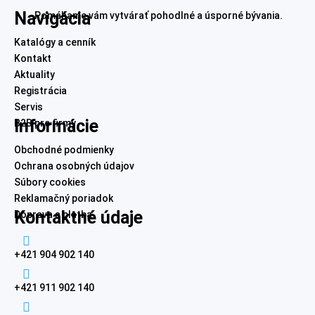
Navigácia
Pomáhame vám vytvárať pohodlné a úsporné bývania.
Katalógy a cenník
Kontakt
Aktuality
Registrácia
Servis
Informácie
B2B pre firmy
Obchodné podmienky
Ochrana osobných údajov
Súbory cookies
Reklamačný poriadok
Kontaktné údaje
Doprava a platba

+421 904 902 140

+421 911 902 140
