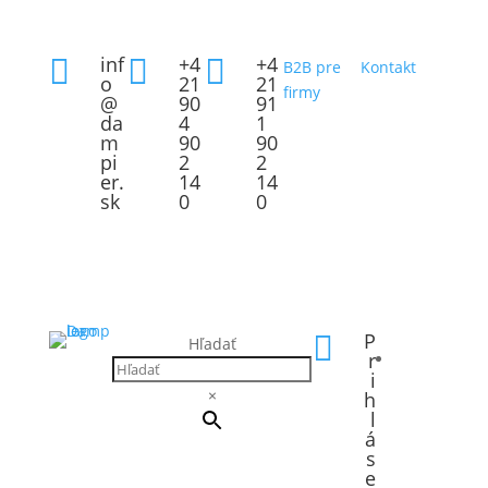
inf
+4
+4



B2B pre
Kontakt
o
21
21
firmy
@
90
91
da
4
1
m
90
90
pi
2
2
er.
14
14
sk
0
0
P

Hľadať
r
i
×
h
l
á
s
e