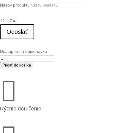
Názov produktu
12 + 7
=
Odoslať
Dostupné na objednávku
množstvo
BFTA
Pridať do košíka
2000

ePM10
60%
(M5)
filt.
(203887)
Rýchle doručenie