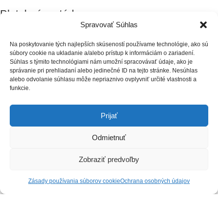
Platobné metódy
Spravovať Súhlas
Na poskytovanie tých najlepších skúseností používame technológie, ako sú
súbory cookie na ukladanie a/alebo prístup k informáciám o zariadení.
Súhlas s týmito technológiami nám umožní spracovávať údaje, ako je
Spôsob dopravy
správanie pri prehliadaní alebo jedinečné ID na tejto stránke. Nesúhlas
alebo odvolanie súhlasu môže nepriaznivo ovplyvniť určité vlastnosti a
funkcie.
© 2026 Dampier s. r. o - Všetky práva vyhradené
Prijať
Cart is empty.
Fill your cart with amazing items
Odmietnuť
Shop Now
Sub total
0,00
€
Zobraziť predvoľby
Shipping & taxes may be re-calculated at checkout
Total
0,00
€
Zásady používania súborov cookie
Ochrana osobných údajov
Checkout
0,00
€