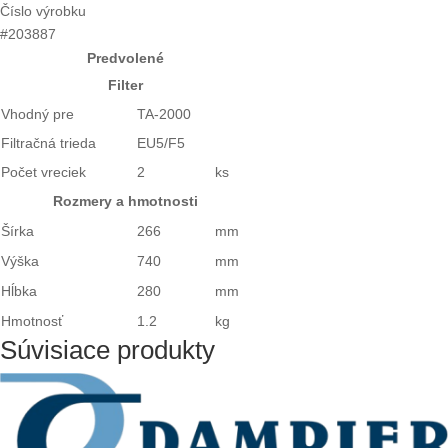
Číslo výrobku
#203887
Predvolené
Filter
Vhodný pre
TA-2000
Filtračná trieda
EU5/F5
Počet vreciek
2
ks
Rozmery a hmotnosti
Šírka
266
mm
Výška
740
mm
Hĺbka
280
mm
Hmotnosť
1.2
kg
Súvisiace produkty