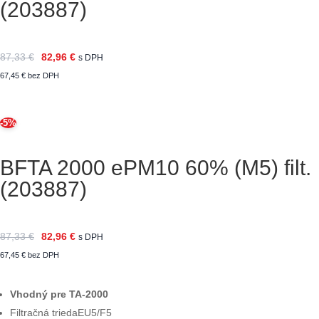
(203887)
87,33
€
82,96
€
s DPH
67,45
€
bez DPH
-5%
BFTA 2000 ePM10 60% (M5) filt.
(203887)
87,33
€
82,96
€
s DPH
67,45
€
bez DPH
Vhodný pre TA-2000
Filtračná triedaEU5/F5