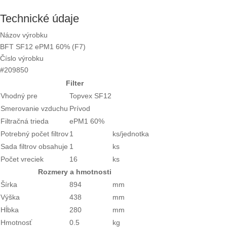
Technické údaje
Názov výrobku
BFT SF12 ePM1 60% (F7)
Číslo výrobku
#209850
Filter
Vhodný pre
Topvex SF12
Smerovanie vzduchu
Prívod
Filtračná trieda
ePM1 60%
Potrebný počet filtrov
1
ks/jednotka
Sada filtrov obsahuje
1
ks
Počet vreciek
16
ks
Rozmery a hmotnosti
Šírka
894
mm
Výška
438
mm
Hĺbka
280
mm
Hmotnosť
0.5
kg