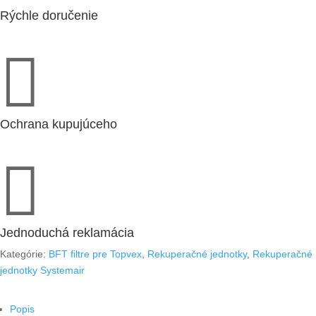
(209850)
Rýchle doručenie

Ochrana kupujúceho

Jednoduchá reklamácia
Kategórie:
BFT filtre pre Topvex
,
Rekuperačné jednotky
,
Rekuperačné
jednotky Systemair
Popis