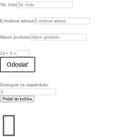
Tel. číslo
E-mailová adresa
Názov produktu
13 + 1
=
Odoslať
Dostupné na objednávku
množstvo
BFT
Pridať do košíka
SF12

ePM1
60%
(F7)
filter