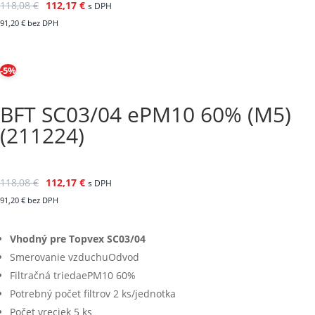
118,08
€
112,17
€
s DPH
91,20
€
bez DPH
-5%
BFT SC03/04 ePM10 60% (M5)
(211224)
118,08
€
112,17
€
s DPH
91,20
€
bez DPH
Vhodný pre Topvex SC03/04
Smerovanie vzduchuOdvod
Filtračná triedaePM10 60%
Potrebný počet filtrov 2 ks/jednotka
Počet vreciek 5 ks