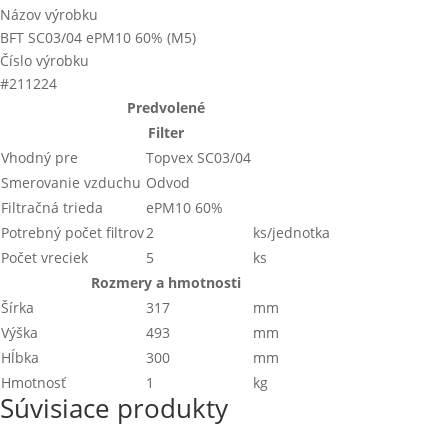
Názov výrobku
BFT SC03/04 ePM10 60% (M5)
Číslo výrobku
#211224
Predvolené
Filter
Vhodný pre
Topvex SC03/04
Smerovanie vzduchu
Odvod
Filtračná trieda
ePM10 60%
Potrebný počet filtrov
2
ks/jednotka
Počet vreciek
5
ks
Rozmery a hmotnosti
Šírka
317
mm
Výška
493
mm
Hĺbka
300
mm
Hmotnosť
1
kg
Súvisiace produkty