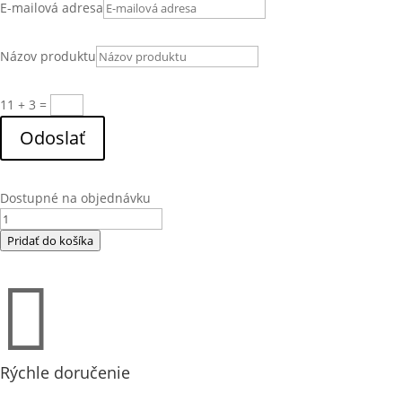
E-mailová adresa
Názov produktu
11 + 3
=
Odoslať
Dostupné na objednávku
množstvo
BFT
Pridať do košíka
SC03/04
ePM10

60%
(M5)
(211224)
Rýchle doručenie