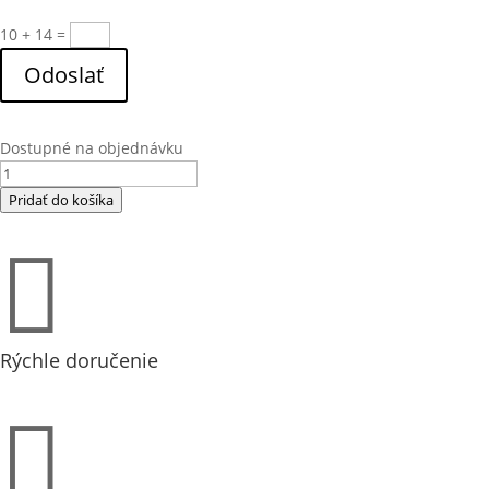
10 + 14
=
Odoslať
Dostupné na objednávku
množstvo
BFT
Pridať do košíka
2000
ePM1

60%
(F7)
filter
(204215)
Rýchle doručenie
