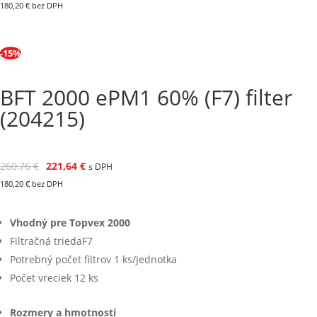
180,20
€
bez DPH
-15%
BFT 2000 ePM1 60% (F7) filter
(204215)
260,76
€
221,64
€
s DPH
180,20
€
bez DPH
Vhodný pre Topvex 2000
Filtračná triedaF7
Potrebný počet filtrov 1 ks/jednotka
Počet vreciek 12 ks
Rozmery a hmotnosti