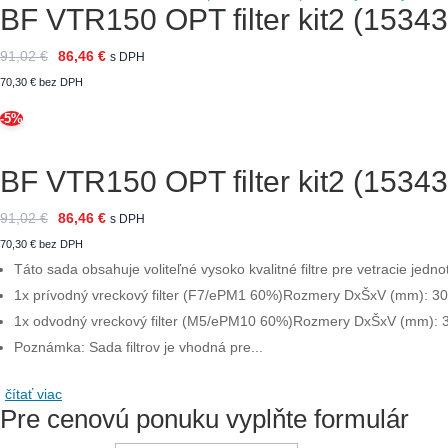
BF VTR150 OPT filter kit2 (15343
91,02
€
86,46
€
s DPH
70,30
€
bez DPH
-5%
BF VTR150 OPT filter kit2 (15343
91,02
€
86,46
€
s DPH
70,30
€
bez DPH
Táto sada obsahuje voliteľné vysoko kvalitné filtre pre vetracie j
1x prívodný vreckový filter (F7/ePM1 60%)
Rozmery DxŠxV (mm): 3
1x odvodný vreckový filter (M5/ePM10 60%)
Rozmery DxŠxV (mm): 
Poznámka: Sada filtrov je vhodná pre...
čítať viac
Pre cenovú ponuku vyplňte formulár