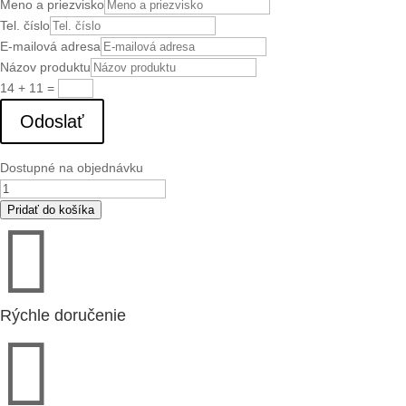
Meno a priezvisko
Tel. číslo
E-mailová adresa
Názov produktu
14 + 11
=
Odoslať
Dostupné na objednávku
množstvo
BF
Pridať do košíka

VTR150
OPT
filter
kit2
(153439)
Rýchle doručenie
