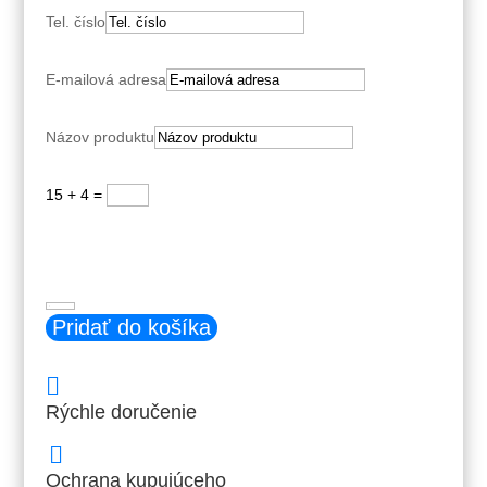
Tel. číslo
E-mailová adresa
Názov produktu
15 + 4
=
Odoslať
množstvo
Pridať do košíka
Armaflex
DUCT
AL

19
Rýchle doručenie
-
EA

hrúbka
Ochrana kupujúceho