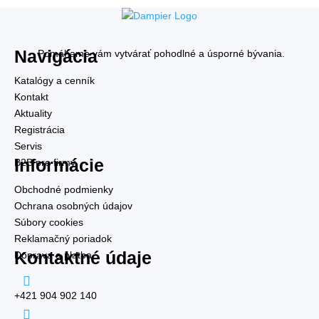
Navigácia
Pomáhame vám vytvárať pohodlné a úsporné bývania.
Katalógy a cenník
Kontakt
Aktuality
Registrácia
Servis
Informácie
B2B pre firmy
Obchodné podmienky
Ochrana osobných údajov
Súbory cookies
Reklamačný poriadok
Kontaktné údaje
Doprava a platba

+421 904 902 140
