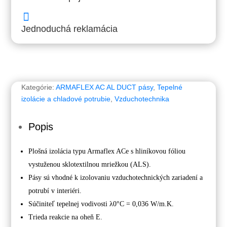
19x1000mm

(balenie
Jednoduchá reklamácia
12m2)
samolep
Kategórie:
ARMAFLEX AC AL DUCT pásy
,
Tepelné
izolácie a chladové potrubie
,
Vzduchotechnika
Popis
Plošná izolácia typu Armaflex ACe s hliníkovou fóliou
vystuženou sklotextilnou mriežkou (ALS).
Pásy sú vhodné k izolovaniu vzduchotechnických zariadení a
potrubí v interiéri.
Súčiniteľ tepelnej vodivosti λ0°C = 0,036 W/m.K.
Trieda reakcie na oheň E.