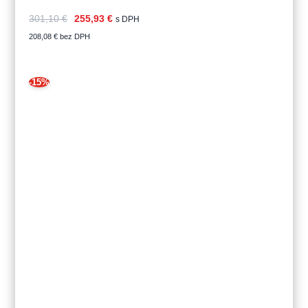
301,10
€
255,93
€
s DPH
208,08
€
bez DPH
-15%