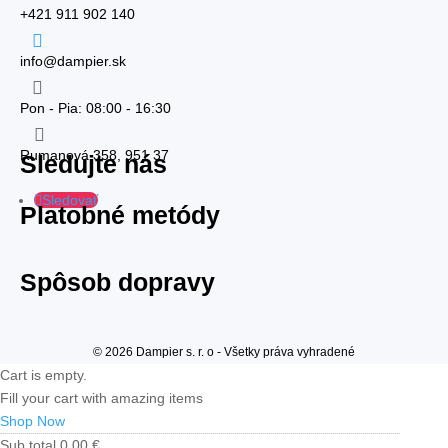
+421 911 902 140

info@dampier.sk

Pon - Pia: 08:00 - 16:30

Rumanová 358, 951 37
Sledujte nás
Sledovať
Platobné metódy
Spôsob dopravy
© 2026 Dampier s. r. o - Všetky práva vyhradené
Cart is empty.
Fill your cart with amazing items
Shop Now
Sub total
0,00
€