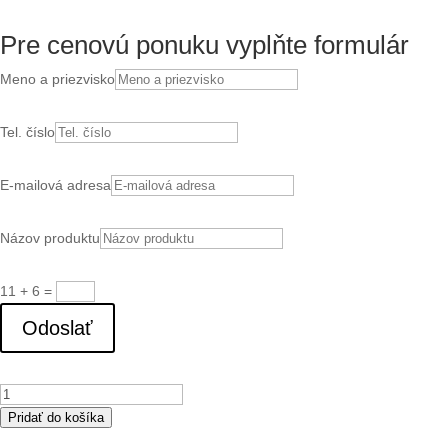
Pre cenovú ponuku vyplňte formulár
Meno a priezvisko
Tel. číslo
E-mailová adresa
Názov produktu
11 + 6
=
Odoslať
množstvo
AGB304/HDGL
Pridať do košíka
spínač