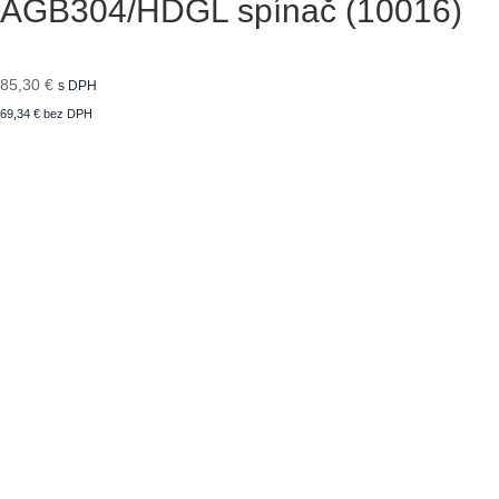
AGB304/HDGL spínač (10016)
85,30
€
s DPH
69,34
€
bez DPH