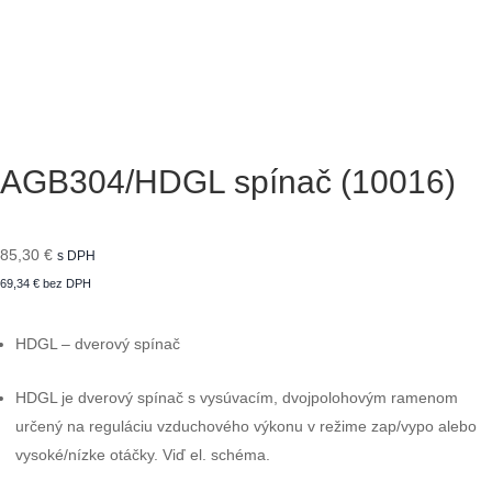
AGB304/HDGL spínač (10016)
85,30
€
s DPH
69,34
€
bez DPH
HDGL – dverový spínač
HDGL je dverový spínač s vysúvacím, dvojpolohovým ramenom
určený na reguláciu vzduchového výkonu v režime zap/vypo alebo
vysoké/nízke otáčky. Viď el. schéma.