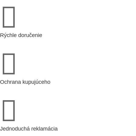

(10016)
Rýchle doručenie

Ochrana kupujúceho

Jednoduchá reklamácia