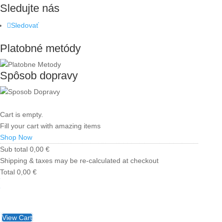
Sledujte nás
Sledovať
Platobné metódy
Spôsob dopravy
Cart is empty.
Fill your cart with amazing items
Shop Now
Sub total
0,00
€
Shipping & taxes may be re-calculated at checkout
Total
0,00
€
Checkout
0,00
€
View Cart