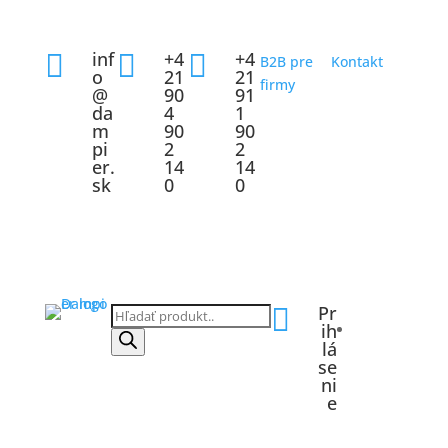
inf
+4
+4



B2B pre
Kontakt
o
21
21
firmy
@
90
91
da
4
1
m
90
90
pi
2
2
er.
14
14
sk
0
0
Pr

Products
ih
search
lá
se
ni
e