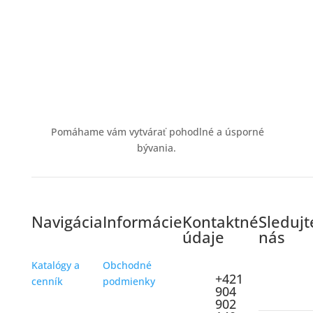
Pomáhame vám vytvárať pohodlné a úsporné
bývania.
Navigácia
Informácie
Kontaktné
Sledujt
údaje
nás
Katalógy a
Obchodné
+421
cenník
podmienky
904
902