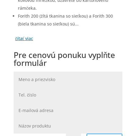
kovovou mriežkou, uzavreté do kartónového
rámčeka.
Forith 200 (žltá tkanina so sieťkou) a Forith 300
(biela tkanina so sieťkou) sú...
čítať viac
Pre cenovú ponuku vyplňte
formulár