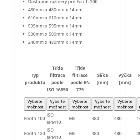
Dostupné rozmery pre Forith 300
480mm x 480mm x 14mm
610mm x 610mm x 14mm
595mm x 595mm x 14mm
500mm x 500mm x 14mm
240mm x 480mm x 14mm
Třída
Třída
Typ
filtrace
filtrace
Šířka
Výška
produktu
podle
podle EN
[mm]
[mm]
ISO 16890
779
Vyberte
Vyberte
Vyberte
Vyberte
Vyberte
možnost
možnost
možnost
možnost
možnost
ISO
Forith 100
M5
480
480
1
ePM10
ISO
Forith 120
M5
480
480
2
ePM10