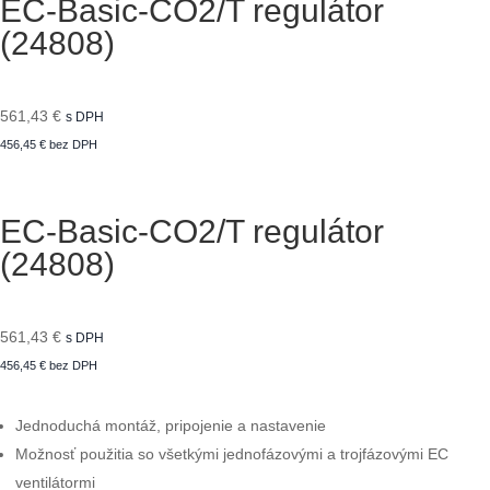
EC-Basic-CO2/T regulátor
(24808)
561,43
€
s DPH
456,45
€
bez DPH
EC-Basic-CO2/T regulátor
(24808)
561,43
€
s DPH
456,45
€
bez DPH
Jednoduchá montáž, pripojenie a nastavenie
Možnosť použitia so všetkými jednofázovými a trojfázovými EC
ventilátormi