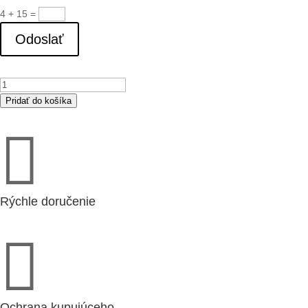
4 + 15
=
Odoslať
množstvo
EC-
Pridať do košíka
Basic-

CO2/T
regulátor
(24808)
Rýchle doručenie

Ochrana kupujúceho