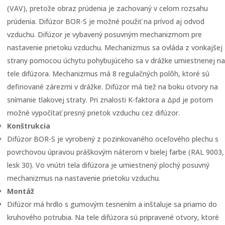
(VAV), pretože obraz prúdenia je zachovaný v celom rozsahu
prúdenia. Difúzor BOR-S je možné použiť na prívod aj odvod
vzduchu. Difúzor je vybavený posuvným mechanizmom pre
nastavenie prietoku vzduchu. Mechanizmus sa ovláda z vonkajšej
strany pomocou úchytu pohybujúceho sa v drážke umiestnenej na
tele difúzora. Mechanizmus má 8 regulačných polôh, ktoré sú
definované zárezmi v drážke. Difúzor má tiež na boku otvory na
snímanie tlakovej straty. Pri znalosti K-faktora a Δpd je potom
možné vypočítať presný prietok vzduchu cez difúzor.
Konštrukcia
Difúzor BOR-S je vyrobený z pozinkovaného oceľového plechu s
povrchovou úpravou práškovým náterom v bielej farbe (RAL 9003,
lesk 30). Vo vnútri tela difúzora je umiestnený plochý posuvný
mechanizmus na nastavenie prietoku vzduchu.
Montáž
Difúzor má hrdlo s gumovým tesnením a inštaluje sa priamo do
kruhového potrubia. Na tele difúzora sú pripravené otvory, ktoré