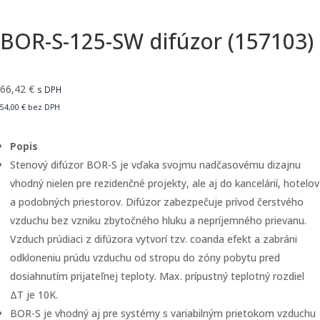
BOR-S-125-SW difúzor (157103)
66,42
€
s DPH
54,00
€
bez DPH
Popis
Stenový difúzor BOR-S je vďaka svojmu nadčasovému dizajnu
vhodný nielen pre rezidenčné projekty, ale aj do kancelárií, hotelov
a podobných priestorov. Difúzor zabezpečuje prívod čerstvého
vzduchu bez vzniku zbytočného hluku a nepríjemného prievanu.
Vzduch prúdiaci z difúzora vytvorí tzv. coanda efekt a zabráni
odkloneniu prúdu vzduchu od stropu do zóny pobytu pred
dosiahnutím prijateľnej teploty. Max. prípustný teplotný rozdiel
ΔT je 10K.
BOR-S je vhodný aj pre systémy s variabilným prietokom vzduchu