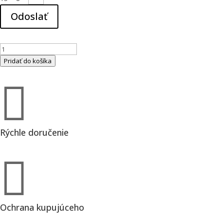
Odoslať
množstvo
BOR-
Pridať do košíka
S-
125-

SW
difúzor
(157103)
Rýchle doručenie

Ochrana kupujúceho