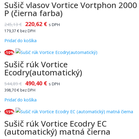
Sušič vlasov Vortice Vortphon 2000
P (čierna farba)
220,62
€
245,13
€
s DPH
179,37
€
bez DPH
Pridať do košíka
-10%
Sušič rúk Vortice
Ecodry(automatický)
490,40
€
544,89
€
s DPH
398,70
€
bez DPH
Pridať do košíka
-15%
Sušič rúk Vortice Ecodry EC
(automatický) matná čierna