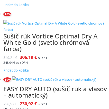
Pridať do košíka
-10%
Sušič rúk Vortice Optimal Dry A
White Gold (svetlo chrómová
farba)
306,19
€
340,21
€
s DPH
248,94
€
bez DPH
Pridať do košíka
-10%
EASY DRY AUTO (sušič rúk a vlasov
– automatický)
230,92
€
256,57
€
s DPH