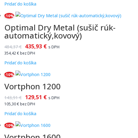
Pridať do košíka
-10%
Optimal Dry Metal (sušič rúk-
automatický,kovový)
435,93
€
484,37
€
s DPH
354,42
€
bez DPH
Pridať do košíka
-10%
Vortphon 1200
129,51
€
143,91
€
s DPH
105,30
€
bez DPH
Pridať do košíka
-10%
Vortphon 1600