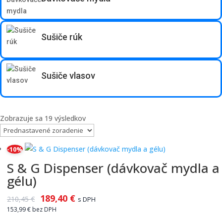
Sušiče rúk
Sušiče vlasov
Zobrazuje sa 19 výsledkov
-10%
S & G Dispenser (dávkovač mydla a
gélu)
189,40
€
210,45
€
s DPH
153,99
€
bez DPH