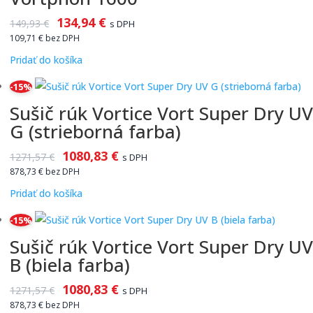
134,94
€
149,93
€
s DPH
109,71
€
bez DPH
Pridať do košíka
-15%
Sušič rúk Vortice Vort Super Dry UV
G (strieborná farba)
1080,83
€
1271,57
€
s DPH
878,73
€
bez DPH
Pridať do košíka
-15%
Sušič rúk Vortice Vort Super Dry UV
B (biela farba)
1080,83
€
1271,57
€
s DPH
878,73
€
bez DPH