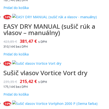
187,74
€
bez DPH
Pridať do košíka
-10%
EASY DRY MANUAL (sušič rúk a
vlasov – manuálny)
381,47
€
423,85
€
s DPH
310,14
€
bez DPH
Pridať do košíka
-10%
Sušič vlasov Vortice Vort dry
215,42
€
239,35
€
s DPH
175,14
€
bez DPH
Pridať do košíka
-10%