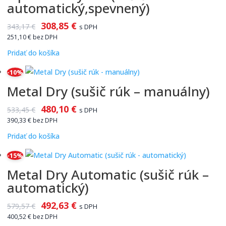
automatický,spevnený)
308,85
€
343,17
€
s DPH
251,10
€
bez DPH
Pridať do košíka
-10%
Metal Dry (sušič rúk – manuálny)
480,10
€
533,45
€
s DPH
390,33
€
bez DPH
Pridať do košíka
-15%
Metal Dry Automatic (sušič rúk –
automatický)
492,63
€
579,57
€
s DPH
400,52
€
bez DPH