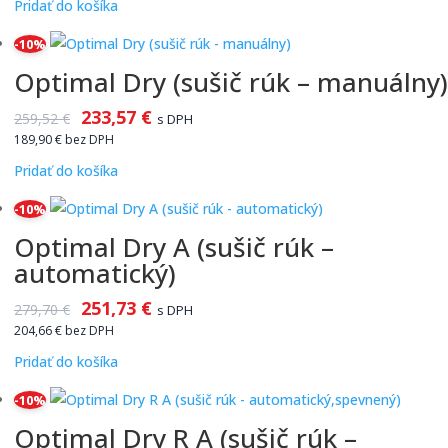
Pridať do košíka
-10%
Optimal Dry (sušič rúk – manuálny)
233,57
€
259,52
€
s DPH
189,90
€
bez DPH
Pridať do košíka
-10%
Optimal Dry A (sušič rúk –
automatický)
251,73
€
279,70
€
s DPH
204,66
€
bez DPH
Pridať do košíka
-10%
Optimal Dry R A (sušič rúk –