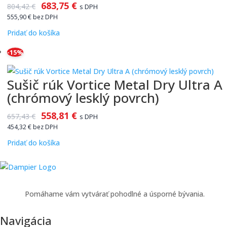
683,75
€
804,42
€
s DPH
555,90
€
bez DPH
Pridať do košíka
-15%
Sušič rúk Vortice Metal Dry Ultra A
(chrómový lesklý povrch)
558,81
€
657,43
€
s DPH
454,32
€
bez DPH
Pridať do košíka
Pomáhame vám vytvárať pohodlné a úsporné bývania.
Navigácia