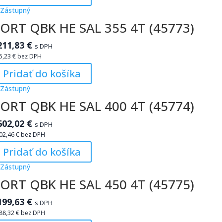
ORT QBK HE SAL 355 4T (45773)
211,83
€
s DPH
5,23
€
bez DPH
Pridať do košíka
ORT QBK HE SAL 400 4T (45774)
602,02
€
s DPH
02,46
€
bez DPH
Pridať do košíka
ORT QBK HE SAL 450 4T (45775)
199,63
€
s DPH
88,32
€
bez DPH