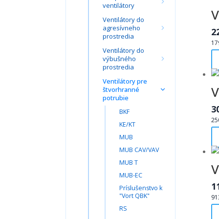
ventilátory
V
Ventilátory do
agresívneho
2
prostredia
17
Ventilátory do
výbušného
prostredia
Ventilátory pre
V
štvorhranné
potrubie
3
BKF
25
KE/KT
MUB
MUB CAV/VAV
MUB T
V
MUB-EC
1
Príslušenstvo k
"Vort QBK"
91
RS