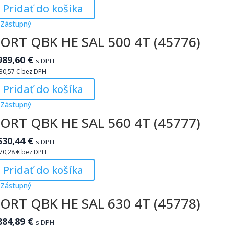
Pridať do košíka
ORT QBK HE SAL 500 4T (45776)
989,60
€
s DPH
30,57
€
bez DPH
Pridať do košíka
ORT QBK HE SAL 560 4T (45777)
530,44
€
s DPH
70,28
€
bez DPH
Pridať do košíka
ORT QBK HE SAL 630 4T (45778)
884,89
€
s DPH