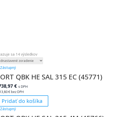
azuje sa 14 výsledkov
ORT QBK HE SAL 315 EC (45771)
738,97
€
s DPH
13,80
€
bez DPH
Pridať do košíka