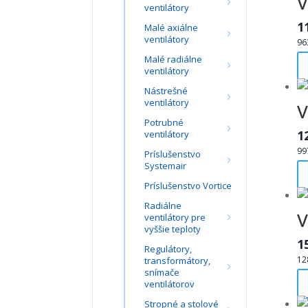
V
ventilátory
1
Malé axiálne
ventilátory
96
Malé radiálne
ventilátory
Nástrešné
ventilátory
V
Potrubné
1
ventilátory
99
Príslušenstvo
Systemair
Príslušenstvo Vortice
Radiálne
V
ventilátory pre
vyššie teploty
1
Regulátory,
12
transformátory,
snímače
ventilátorov
Stropné a stolové