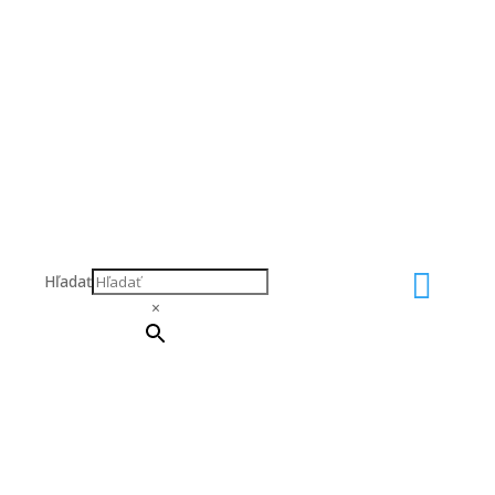

Hľadať
×