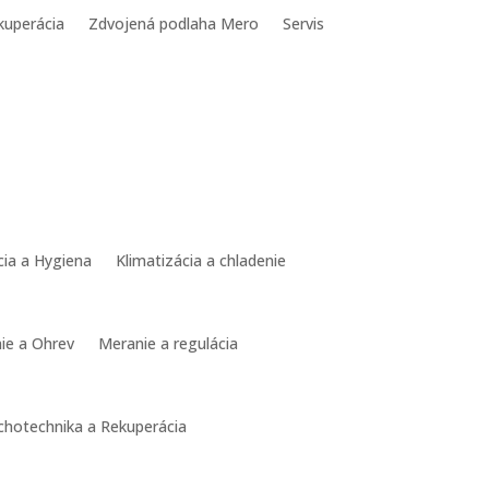
kuperácia
Zdvojená podlaha Mero
Servis
ácia a Hygiena
Klimatizácia a chladenie
ie a Ohrev
Meranie a regulácia
chotechnika a Rekuperácia