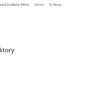
jená podlaha Mero
Servis
% Akcia
átory