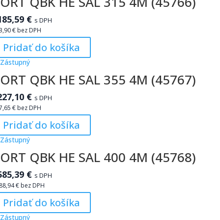
ORT QBK HE SAL 315 4M (45766)
185,59
€
s DPH
3,90
€
bez DPH
Pridať do košíka
ORT QBK HE SAL 355 4M (45767)
227,10
€
s DPH
7,65
€
bez DPH
Pridať do košíka
ORT QBK HE SAL 400 4M (45768)
585,39
€
s DPH
88,94
€
bez DPH
Pridať do košíka