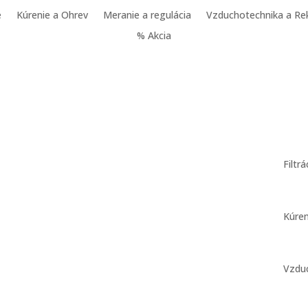
e
Kúrenie a Ohrev
Meranie a regulácia
Vzduchotechnika a Re
% Akcia
Filtr
Kúren
Vzdu