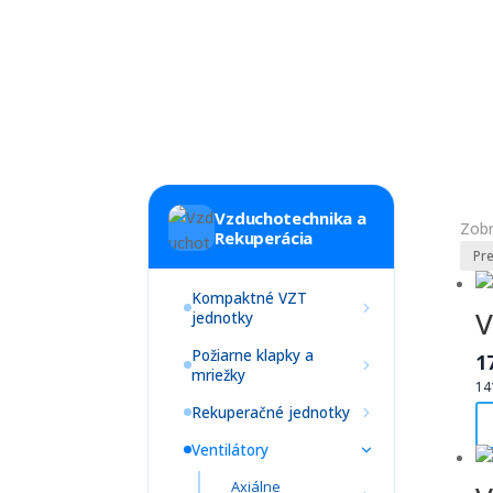
Vzduchotechnika a
Zobr
Rekuperácia
Kompaktné VZT
V
jednotky
Požiarne klapky a
1
mriežky
14
Rekuperačné jednotky
Ventilátory
Axiálne