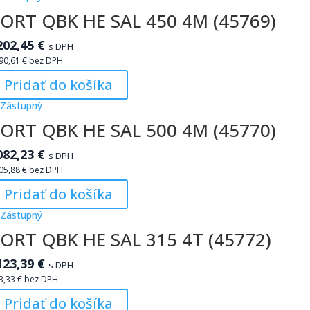
ORT QBK HE SAL 450 4M (45769)
202,45
€
s DPH
90,61
€
bez DPH
Pridať do košíka
ORT QBK HE SAL 500 4M (45770)
082,23
€
s DPH
05,88
€
bez DPH
Pridať do košíka
ORT QBK HE SAL 315 4T (45772)
123,39
€
s DPH
3,33
€
bez DPH
Pridať do košíka