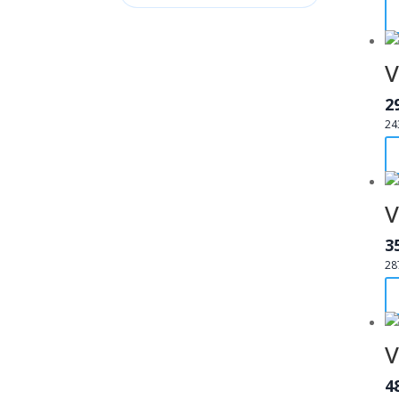
V
2
24
V
3
28
V
4