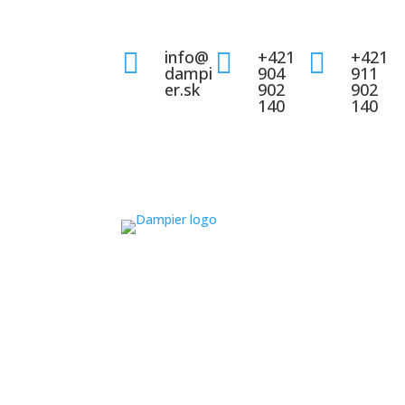
info@
+421
+421



dampi
904
911
er.sk
902
902
140
140