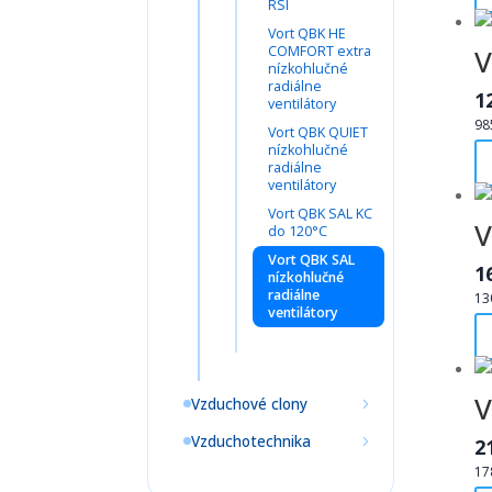
RSI
Vort QBK HE
COMFORT extra
V
nízkohlučné
radiálne
1
ventilátory
98
Vort QBK QUIET
nízkohlučné
radiálne
ventilátory
Vort QBK SAL KC
V
do 120°C
Vort QBK SAL
1
nízkohlučné
radiálne
13
ventilátory
V
Vzduchové clony
Vzduchotechnika
2
17