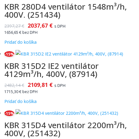
KBR 280D4 ventilátor 1548m³/h,
400V. (251434)
2037,67
€
2397,27
€
s DPH
1656,65
€
bez DPH
Pridať do košíka
-15%
KBR 315D2 IE2 ventilátor
4129m³/h, 400V, (87914)
2109,81
€
2482,14
€
s DPH
1715,30
€
bez DPH
Pridať do košíka
-15%
KBR 315D4 ventilátor 2200m³/h,
400V, (251432)