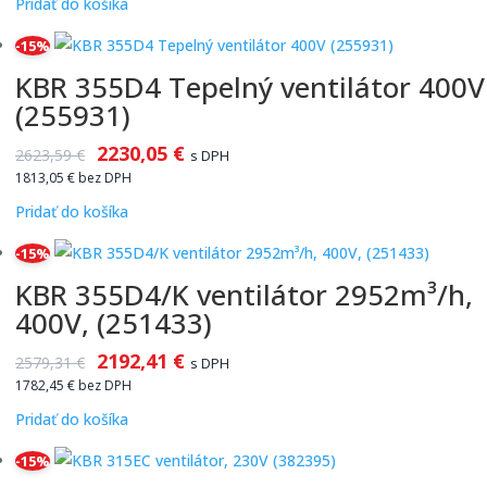
Pridať do košíka
-15%
KBR 355D4 Tepelný ventilátor 400V
(255931)
2230,05
€
2623,59
€
s DPH
1813,05
€
bez DPH
Pridať do košíka
-15%
KBR 355D4/K ventilátor 2952m³/h,
400V, (251433)
2192,41
€
2579,31
€
s DPH
1782,45
€
bez DPH
Pridať do košíka
-15%