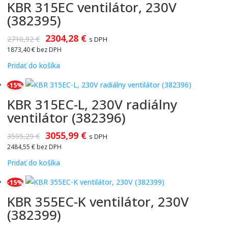
KBR 315EC ventilátor, 230V
(382395)
2304,28
€
2710,92
€
s DPH
1873,40
€
bez DPH
Pridať do košíka
-15%
KBR 315EC-L, 230V radiálny
ventilátor (382396)
3055,99
€
3595,29
€
s DPH
2484,55
€
bez DPH
Pridať do košíka
-15%
KBR 355EC-K ventilátor, 230V
(382399)