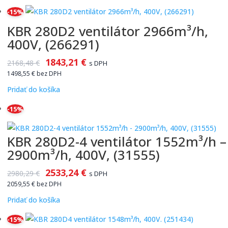
-15%
KBR 280D2 ventilátor 2966m³/h,
400V, (266291)
1843,21
€
2168,48
€
s DPH
1498,55
€
bez DPH
Pridať do košíka
-15%
KBR 280D2-4 ventilátor 1552m³/h –
2900m³/h, 400V, (31555)
2533,24
€
2980,29
€
s DPH
2059,55
€
bez DPH
Pridať do košíka
-15%