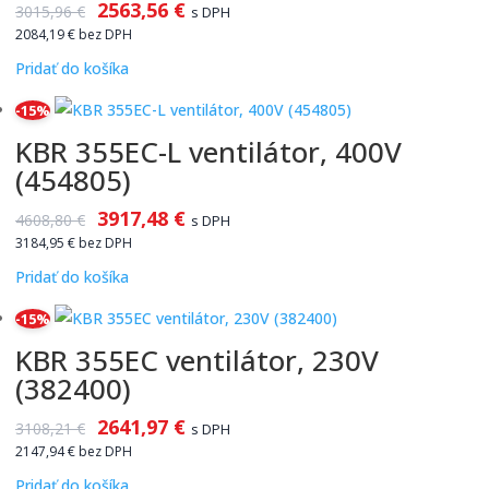
2563,56
€
3015,96
€
s DPH
2084,19
€
bez DPH
Pridať do košíka
-15%
KBR 355EC-L ventilátor, 400V
(454805)
3917,48
€
4608,80
€
s DPH
3184,95
€
bez DPH
Pridať do košíka
-15%
KBR 355EC ventilátor, 230V
(382400)
2641,97
€
3108,21
€
s DPH
2147,94
€
bez DPH
Pridať do košíka