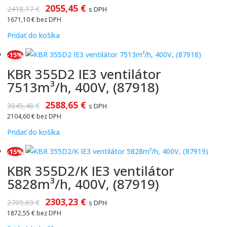
2055,45
€
2418,17
€
s DPH
1671,10
€
bez DPH
Pridať do košíka
-15%
KBR 355D2 IE3 ventilátor
7513m³/h, 400V, (87918)
2588,65
€
3045,48
€
s DPH
2104,60
€
bez DPH
Pridať do košíka
-15%
KBR 355D2/K IE3 ventilátor
5828m³/h, 400V, (87919)
2303,23
€
2709,69
€
s DPH
1872,55
€
bez DPH