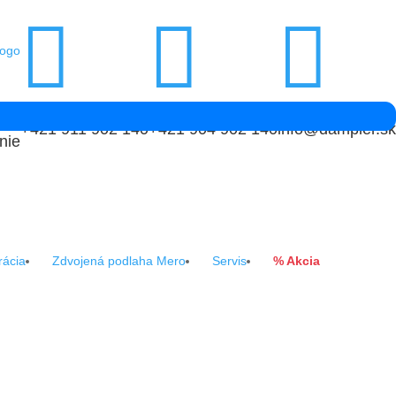



+421 911 902 140
+421 904 902 140
info@dampier.sk
nie
rácia
Zdvojená podlaha Mero
Servis
% Akcia