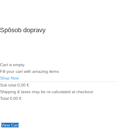
Spôsob dopravy
Cart is empty.
Fill your cart with amazing items
Shop Now
Sub total
0,00
€
Shipping & taxes may be re-calculated at checkout
Total
0,00
€
Checkout
0,00
€
View Cart