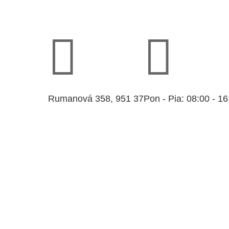


Rumanová 358, 951 37
Pon - Pia: 08:00 - 16