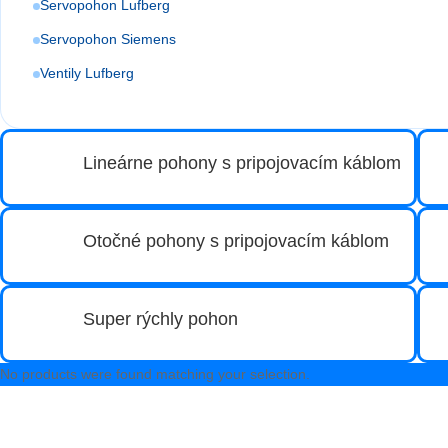
Servopohon Lufberg
Servopohon Siemens
Ventily Lufberg
Lineárne pohony s pripojovacím káblom
Otočné pohony s pripojovacím káblom
Super rýchly pohon
No products were found matching your selection.