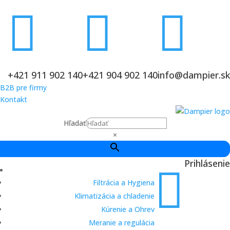



+421 911 902 140
+421 904 902 140
info@dampier.sk
B2B pre firmy
Kontakt
Hľadať
×
Prihlásenie

Filtrácia a Hygiena
Klimatizácia a chladenie
Kúrenie a Ohrev
Meranie a regulácia