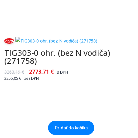
-15%
TIG303-0 ohr. (bez N vodiča)
(271758)
2773,71
€
3263,19
€
s DPH
2255,05
€
bez DPH
Pridať do košíka