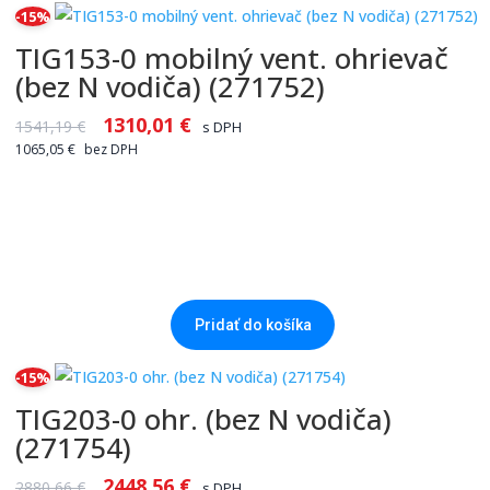
-15%
TIG153-0 mobilný vent. ohrievač
(bez N vodiča) (271752)
1310,01
€
1541,19
€
s DPH
1065,05
€
bez DPH
Pridať do košíka
-15%
TIG203-0 ohr. (bez N vodiča)
(271754)
2448,56
€
2880,66
€
s DPH