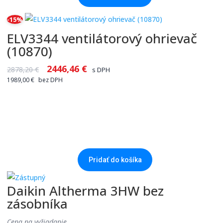
-15%
ELV3344 ventilátorový ohrievač
(10870)
2446,46
€
2878,20
€
s DPH
1989,00
€
bez DPH
Pridať do košíka
Daikin Altherma 3HW bez
zásobníka
Cena na vyžiadanie