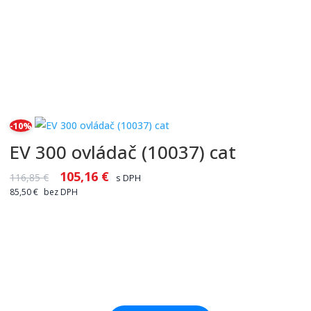
-10%
EV 300 ovládač (10037) cat
105,16
€
116,85
€
s DPH
85,50
€
bez DPH