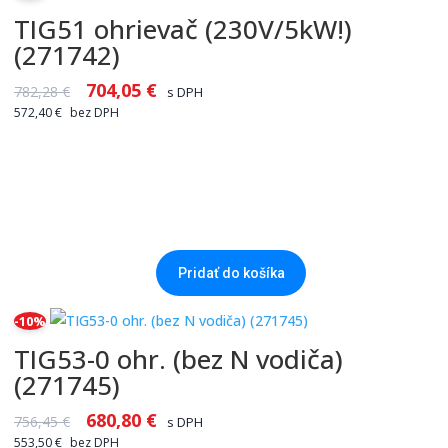
TIG51 ohrievač (230V/5kW!)
(271742)
704,05
€
782,28
€
s DPH
572,40
€
bez DPH
Pridať do košíka
-10%
TIG53-0 ohr. (bez N vodiča)
(271745)
680,80
€
756,45
€
s DPH
553,50
€
bez DPH