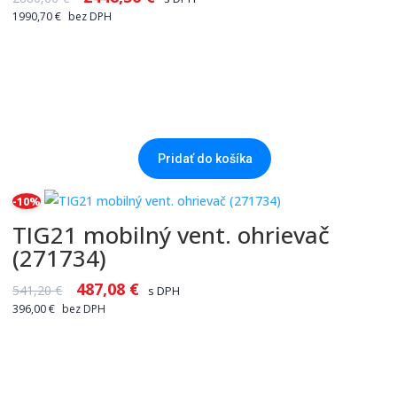
1990,70
€
bez DPH
Pridať do košíka
-10%
TIG21 mobilný vent. ohrievač
(271734)
487,08
€
541,20
€
s DPH
396,00
€
bez DPH