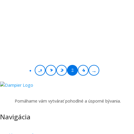
←
→
1
2
3
4
Pomáhame vám vytvárať pohodlné a úsporné bývania.
Navigácia