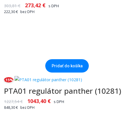
273,42
€
303,81
€
s DPH
222,30
€
bez DPH
Pridať do košíka
-15%
PTA01 regulátor panther (10281)
1043,40
€
1227,54
€
s DPH
848,30
€
bez DPH