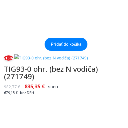
Pridať do košíka
-15%
TIG93-0 ohr. (bez N vodiča)
(271749)
835,35
€
982,77
€
s DPH
679,15
€
bez DPH