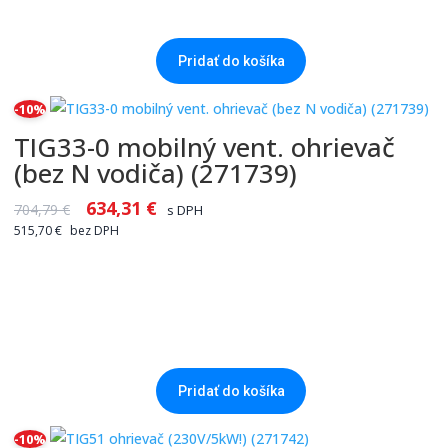
Pridať do košíka
-10%
TIG33-0 mobilný vent. ohrievač
(bez N vodiča) (271739)
634,31
€
704,79
€
s DPH
515,70
€
bez DPH
Pridať do košíka
-10%